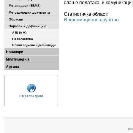
слање података и комуникациј
Метаподаци (ESMS)
Методолошки документи
Статистичка област:
Информационо друштво
Обрасци
Појмови и дефиниције
А-Ш (A-Ж)
По областима
Општи појмови и дефиниције
Новинари
Мултимедија
Архива
Свјетски дани
ЛИ