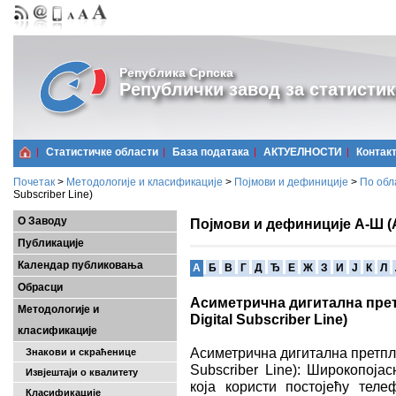
Република Српска
Републички завод за статистик
Статистичке области
Базa података
АКТУЕЛНОСТИ
Контак
Почетак
>
Методологије и класификације
>
Појмови и дефиниције
>
По обл
Subscriber Line)
О Заводу
Појмови и дефиниције А-Ш (
Публикације
Календар публиковања
A
Б
В
Г
Д
Ђ
Е
Ж
З
И
Ј
К
Л
Обрасци
Асиметрична дигитална прет
Методологије и
Digital Subscriber Line)
класификације
Асиметрична дигитална претпла
Знакови и скраћенице
Subscriber Line): Широкопоја
Извјештаји о квалитету
која користи постојећу тел
Класификације