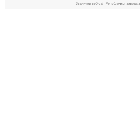
Званични веб-сајт Републичког завода 