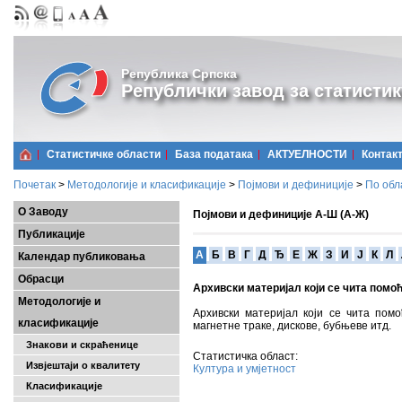
Република Српска
Републички завод за статистик
Статистичке области
Базa података
АКТУЕЛНОСТИ
Контак
Почетак
>
Методологије и класификације
>
Појмови и дефиниције
>
По обл
О Заводу
Појмови и дефиниције А-Ш (А-Ж)
Публикације
A
Б
В
Г
Д
Ђ
Е
Ж
З
И
Ј
К
Л
Календар публиковања
Обрасци
Архивски материјал који се чита помо
Методологије и
Архивски материјал који се чита по
класификације
магнетне траке, дискове, бубњеве итд.
Знакови и скраћенице
Статистичка област:
Извјештаји о квалитету
Култура и умјетност
Класификације