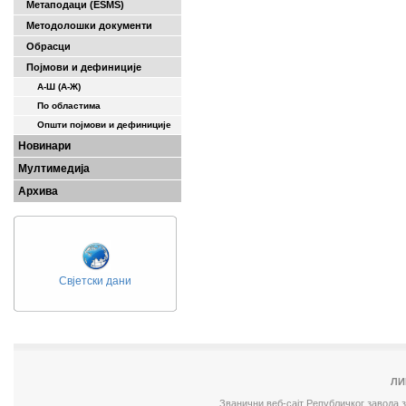
Метаподаци (ESMS)
Методолошки документи
Обрасци
Појмови и дефиниције
А-Ш (A-Ж)
По областима
Општи појмови и дефиниције
Новинари
Мултимедија
Архива
Свјетски дани
ЛИ
Званични веб-сајт Републичког завода 