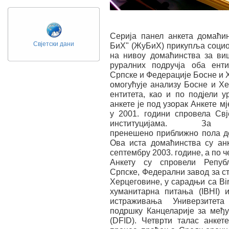
Серија панел анкета домаћи
Свјетски дани
БиХ" (ЖуБиХ) прикупља социо
на нивоу домаћинства за ви
руралних подручја оба ент
Српске и Федерације Босне и Х
омогућује анализу Босне и Хе
ентитета, као и по подјели 
анкете је под узорак Анкете м
у 2001. години спровела Свј
институцијама. За 
пренешено приближно пола д
Ова иста домаћинства су ан
септембру 2003. године, а по ч
Анкету су спровели Репуб
Српске, Федерални завод за ст
Херцеговине, у сарадњи сa Bir
хуманитарна питања (IBHI) 
истраживања Универзитет
подршку Канцеларије за међу
(DFID). Четврти талас анкет