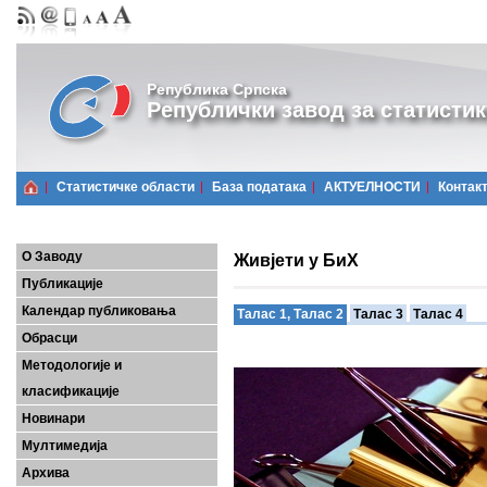
Република Српска
Републички завод за статистик
Статистичке области
Базa података
АКТУЕЛНОСТИ
Контак
О Заводу
Живјети у БиХ
Публикације
Календар публиковања
Талас 1, Талас 2
Талас 3
Талас 4
Обрасци
Методологије и
класификације
Новинари
Мултимедија
Архива