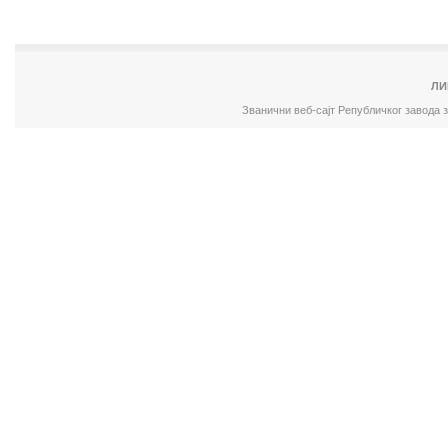
ЛИ
Званични веб-сајт Републичког завода 