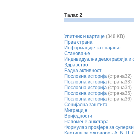
Талас 2
Упитник и картице
(348 KB)
Прва страна
Информације за спајање
Становање
Индивидуална демографија и
Здравство
Радна активност
Пословна историја
(страна32)
Пословна историја
(страна33)
Пословна историја
(
страна34)
Пословна историја
(страна35)
Пословна историја
(страна36)
Социјална заштита
Миграције
Вриједности
Напомене анкетара
Формулар провјере за суперви
Картице за одговоре - А, Б, Ц, 