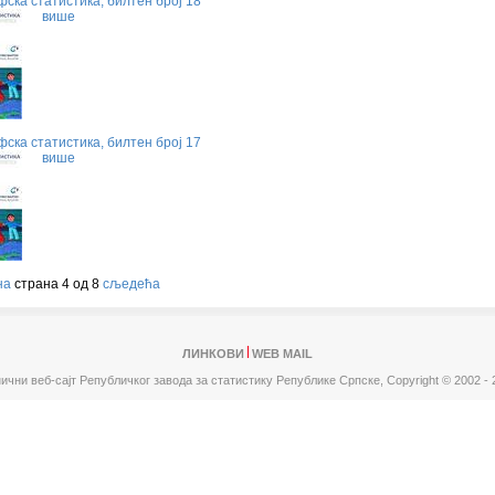
ска статистика, билтен број 18
више
ска статистика, билтен број 17
више
на
страна 4 од 8
сљедећа
ЛИНКОВИ
WEB MAIL
ични веб-сајт Републичког завода за статистику Републике Српске,
Copyright © 2002 - 