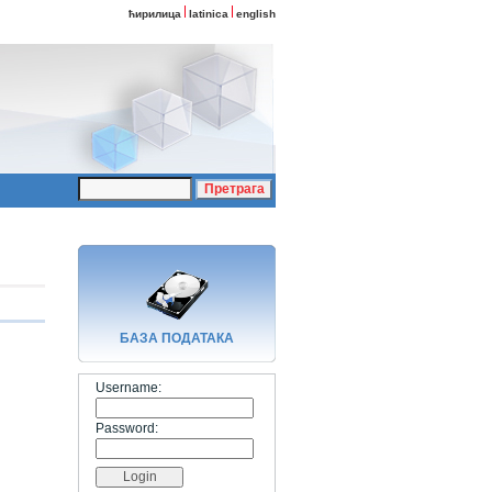
ћирилица
latinica
english
БАЗA ПОДАТАКА
Username:
Password: