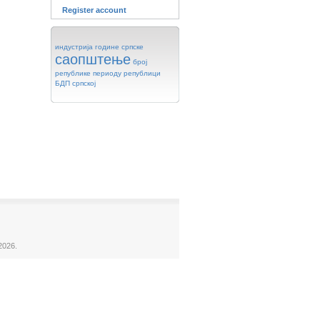
Register account
индустрија
године
српске
саопштење
број
републике
периоду
републици
БДП
српској
2026.