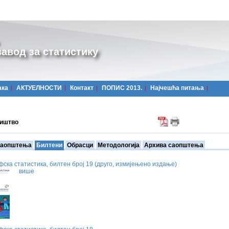
авод за статистику
ака
АКТУЕЛНОСТИ
Контакт
ПОПИС 2013.
Најчешћa питања
иштво
аопштења
Билтени
Обрасци
Методологија
Архива саопштења
ска статистика, билтен број 19 (друго, измијењено издање)
више