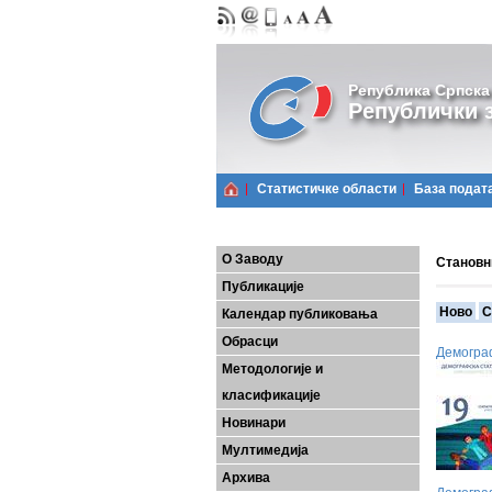
Република Српска
Републички з
Статистичке области
Базa подат
О Заводу
Становн
Публикације
Ново
С
Календар публиковања
Обрасци
Демограф
Методологије и
класификације
Новинари
Мултимедија
Архива