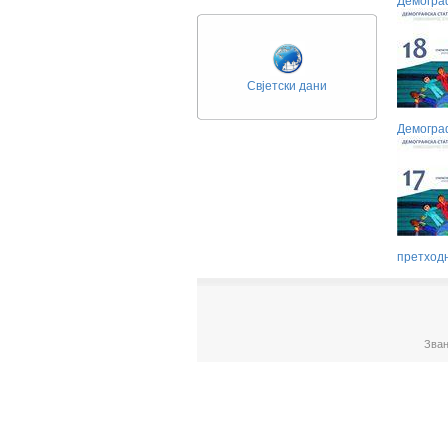
Демограф
Свјетски дани
Демограф
претход
Зван