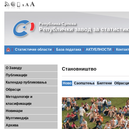
Република Српска
Републички завод за статистик
Статистичке области
Базa података
АКТУЕЛНОСТИ
Контак
О Заводу
Становништво
Публикације
Календар публиковања
Ново
Саопштења
Билтени
Обрасци
Обрасци
Методологије и
класификације
Новинари
Мултимедија
Архива