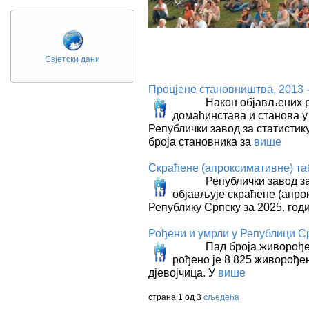
Свјетски дани
Процјене становништва, 2013 -
Након објављених резу
домаћинстава и станова у
Републички завод за статистик
броја становника за
више
Скраћене (апроксимативне) та
Републички завод за с
објављује скраћене (апро
Републику Српску за 2025. год
Рођени и умрли у Републици Ср
Пад броја живорођених 
рођено је 8 825 живорођене
дјевојчица. У
више
страна 1 од 3
сљедећа