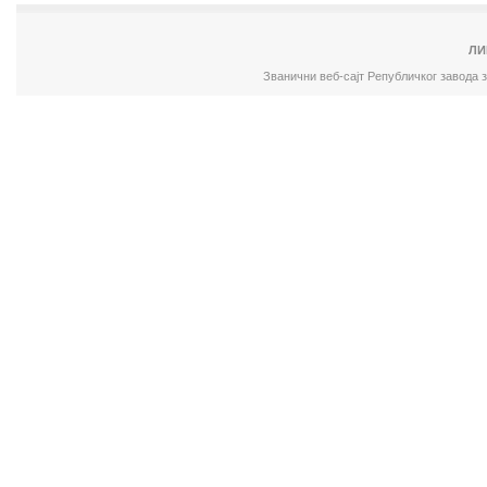
ЛИ
Званични веб-сајт Републичког завода 