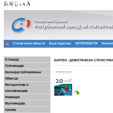
Република Српска
Републички завод за статистик
Статистичке области
Базa података
АКТУЕЛНОСТИ
Контак
О Заводу
БИЛТЕН - ДЕМОГРАФСКА СТАТИСТИКА, б
Публикације
Календар публиковања
Обрасци
Методологије и
класификације
Новинари
Мултимедија
Архива