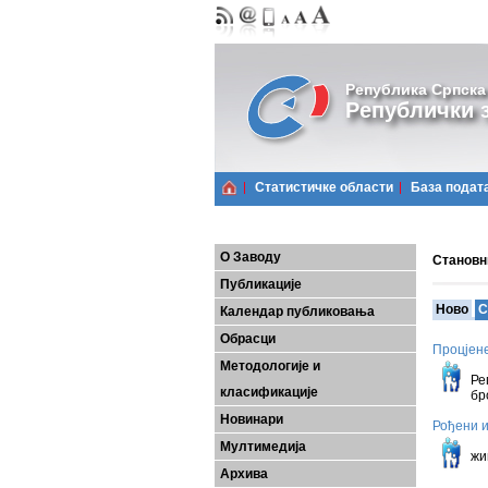
Република Српска
Републички з
Статистичке области
Базa подат
О Заводу
Становн
Публикације
Ново
С
Календар публиковања
Обрасци
Процјене
На
Методологије и
Ре
класификације
бр
Новинари
Рођени и
Па
Мултимедија
жи
Архива