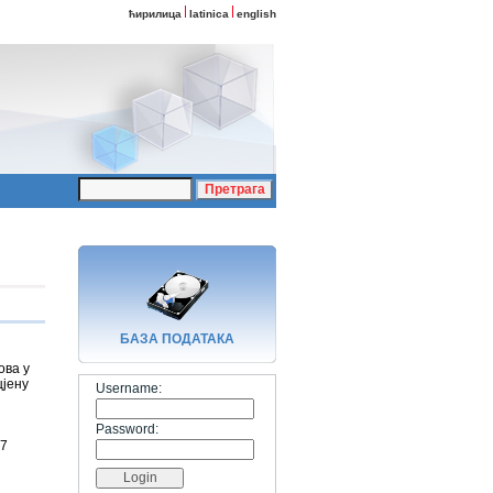
ћирилица
latinica
english
БАЗA ПОДАТАКА
ва у
цјену
Username:
Password:
27