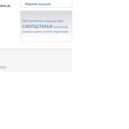
)
Register account
енo je
БДП
републици
периоду
број
саопштење
републике
српској
године
српске
индустрија
2026.