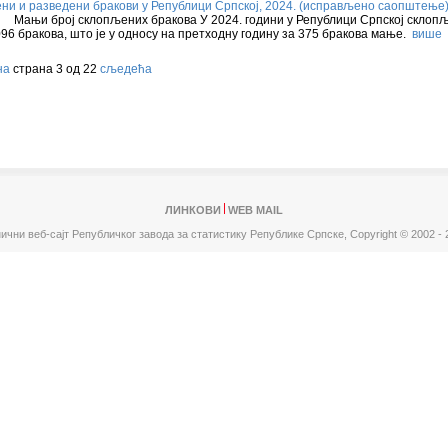
и и разведени бракови у Републици Српској, 2024. (исправљено саопштење
њи број склопљених бракова У 2024. години у Републици Српској склопљ
096 бракова, што је у односу на претходну годину за 375 бракова мање.
више
на
страна 3 од 22
сљедећа
ЛИНКОВИ
WEB MAIL
ични веб-сајт Републичког завода за статистику Републике Српске,
Copyright © 2002 - 