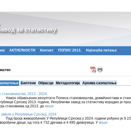
авод за статистику
ака
АКТУЕЛНОСТИ
Контакт
ПОПИС 2013.
Најчешћa питања
иштво
аопштења
Билтени
Обрасци
Методологија
Архива саопштења
 становништва, 2013 - 2024.
кон објављених резултата Пописа становништва, домаћинстава и стано
публици Српској 2013. године, Републички завод за статистику израдио је про
оја становника од 2013. до
више
 умрли у Републици Српској, 2024.
д броја живорођених У Републици Српској у 2024. години рођено је 9 2
ворођене дјеце, од тога 4 732 дјечака и 4 495 дјевојчица. У
више