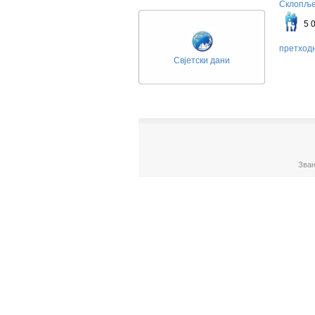
Склопљен
Ма
5 
претход
Свјетски дани
Зван