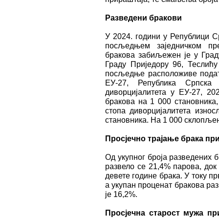
Разведени бракови
У 2024. години у Републици С
посљедњем заједничком пре
бракова забиљежен је у Град
Граду Приједору 96, Теслићу
посљедње расположиве податк
ЕУ-27, Република Српска
диворцијалитета у ЕУ-27, 202
бракова на 1 000 становника,
стопа диворцијалитета износ
становника. На 1 000 склопљен
Просјечно трајање брака при
Од укупног броја разведених б
развело се 21,4% парова, док
девете године брака. У току п
а укупан проценат бракова ра
је 16,2%.
Просјечна старост мужа пр