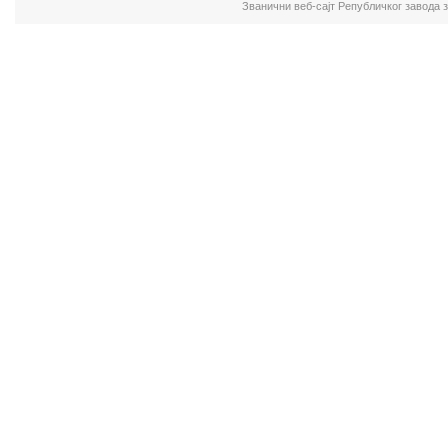
Званични веб-сајт Републичког завода 