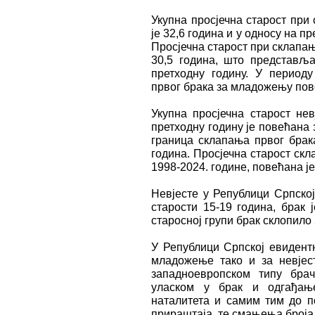
Укупна просјечна старост при
је 32,6 година и у односу на пр
Просјечна старост при склапа
30,5 година, што представљ
претходну годину. У периоду
првог брака за младожењу пове
Укупна просјечна старост не
претходну годину је повећана з
граница склапања првог брака
година. Просјечна старост скл
1998-2024. године, повећана је 
Невјесте у Републици Српској
старости 15-19 година, брак ј
старосној групи брак склопил
У Републици Српској евидентн
младожење тако и за невјес
западноевропском типу брач
уласком у брак и одгађањ
наталитета и самим тим до п
прираштаја, те смањења броја 