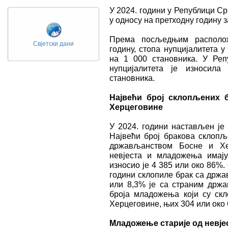
У 2024. години у Републици Ср
у односу на претходну годину 
Према посљедњим располож
Свјетски дани
годину, стопа нупцијалитета 
на 1 000 становника. У Репу
нупцијалитета је износил
становника.
Највећи број склопљених 
Херцеговине
У 2024. години настављен је 
Највећи број бракова склопљ
држављанством Босне и Хер
невјеста и младожења имај
износио је 4 385 или око 86%. 
години склопиле брак са држ
или 8,3% је са страним држа
броја младожења који су ск
Херцеговине, њих 304 или око
Младожење старије од невје