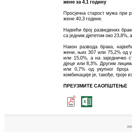
жене за 4,1 годину
Просјечна старост мужа при р
жене 40,3 године.
Највећи број разведених брак
са једним дјететом око 23,8%, 
Након развода брака, највећ
жени, њих 307 или 75,2% од у
или 15,0%, а на заједничко 
дјеце или 8,3%. Другим лицим
или 0,7% од укупног броја 
комбинације је, такође, троје 
ПРЕУЗМИТЕ САОПШТЕЊЕ
ЛИ