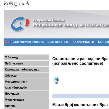
Република Српска
Републички завод за статистик
Статистичке области
Базa података
АКТУЕЛНОСТИ
Контак
О Заводу
Склопљени и разведени брак
(исправљено саопштење)
Публикације
Календар публиковања
Обрасци
Методологије и
класификације
Новинари
Мултимедија
Мањи број склопљених брак
Архива