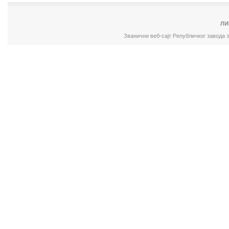
ЛИ
Званични веб-сајт Републичког завода 