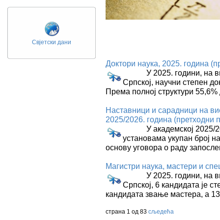
Свјетски дани
Доктори наука, 2025. година (
У 2025. години, на вис
Српској, научни степен до
Према полној структури 55,6%
Наставници и сарадници на ви
2025/2026. година (претходни 
У академској 2025/202
установама укупан број на
основу уговора о раду запосле
Магистри наука, мастери и спе
У 2025. години, на вис
Српској, 6 кандидата је с
кандидата звање мастера, а 13
страна 1 од 83
сљедећа