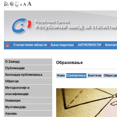
Република Српска
Републички завод за статистик
Статистичке области
Базa података
АКТУЕЛНОСТИ
Контак
О Заводу
Образовање
Публикације
Календар публиковања
Ново
Саопштења
Билтени
Обрасци
Обрасци
Методологије и
класификације
Новинари
Мултимедија
Архива