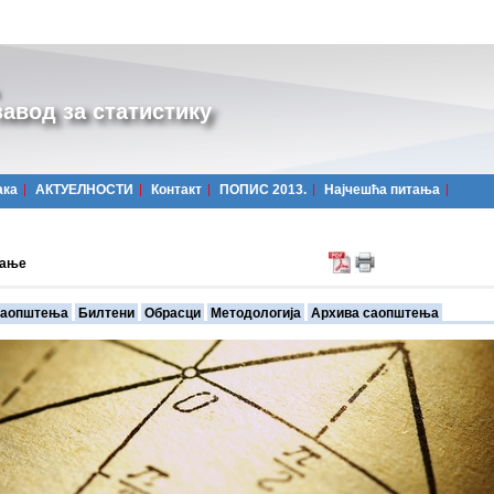
авод за статистику
ака
АКТУЕЛНОСТИ
Контакт
ПОПИС 2013.
Најчешћa питања
вање
аопштења
Билтени
Обрасци
Методологија
Архива саопштења