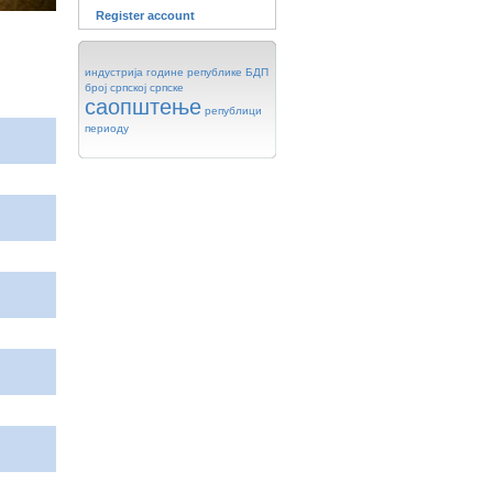
Register account
индустрија
године
републике
БДП
број
српској
српске
саопштење
републици
периоду