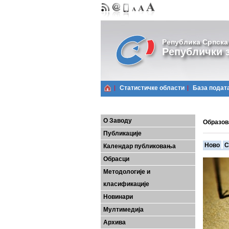
Република Српска
Републички з
Статистичке области
Базa подат
О Заводу
Образо
Публикације
Ново
С
Календар публиковања
Обрасци
Методологије и
класификације
Новинари
Мултимедија
Архива