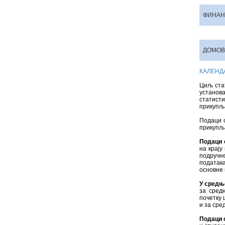
ФИНАН
ДОМОВ
КАЛЕНД
Циљ стат
установа
статисти
прикупља
Подаци о
прикупља
Подаци 
на крају
подручн
податак
основне
У средњ
за сред
почетку 
и за сре
Подаци 