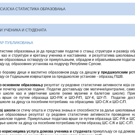
СИЈСКА СТАТИСТИКА ОБРАЗОВАЊА
И УЧЕНИКА И СТУДЕНАТА
АР ПУБЛИКОВАЊА
истике образовања је да представи податке о стању, структури и развоју о
 као и структури и кретању ученика и наставника и резултатима школовањ
ке образовања остварују се прикупљањем, обрадом и објављивањем податак
ју од образовних установа на подручју Републике Српске.
 боравку дјеце и васпитно образовном раду са дјецом
у предшколским ус
ју се Годишњим извјештајем за предшколске установе - образац ПШВ.
о основном образовању
резултат су редовне статистичке активности која с
 и почетку школске године. Податке достављају све матичне/централне, сам
е школе као и умјетничке школе (ниже музичке и балетске школе). Пр
а врши се путем образаца ШО-Р/К и ШО-Р/П, ШУ-К, ШУ-П. Податке до
 школе за дјецу са посебним потребама на обрасцима ШО-С/К и ШО-С/П.
ој школи
се стичу општа и стручна знања и способности за даље школовање
ње образовање резултат су редовне статистичке активности проведене на
школске године. Прикупљање података врши се путем образаца ШС-Р/К и ШС
дње школе за дјецу са посебним потребама путем образац ШС-С/К и ШС-С/П.
о корисницима услуга домова ученика и студената
прикупљају се од домов