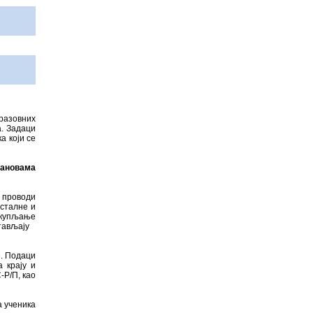
бразовних
а. Задаци
а који се
тановама
е проводи
осталне и
икупљање
стављају
. Подаци
 крају и
-Р/П, као
а ученика