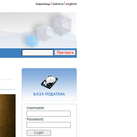
ћирилица
latinica
english
БАЗA ПОДАТАКА
Username:
Password: