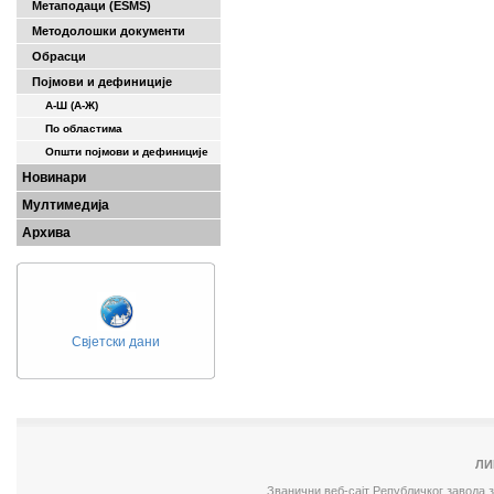
Метаподаци (ESMS)
Методолошки документи
Обрасци
Појмови и дефиниције
А-Ш (A-Ж)
По областима
Општи појмови и дефиниције
Новинари
Мултимедија
Архива
Свјетски дани
ЛИ
Званични веб-сајт Републичког завода 