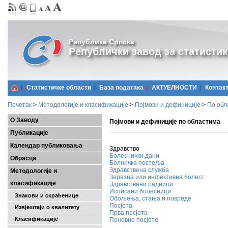
Република Српска
Републички завод за статистик
Статистичке области
Базa података
АКТУЕЛНОСТИ
Контак
Почетак
>
Методологије и класификације
>
Појмови и дефиниције
>
По обл
О Заводу
Појмови и дефиниције по областима
Публикације
Календар публиковања
Здравство
Болеснички дани
Обрасци
Болничка постеља
Здравствена служба
Методологије и
Заразна или инфективна болест
класификације
Здравствени радници
Исписани болесници
Знакови и скраћенице
Обољења, стања и повреде
Посјета
Извјештаји о квалитету
Прва посјета
Класификације
Поновне посјете