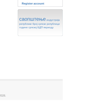
Register account
саопштење
индустрија
републике
број
српске
републици
године
српској
БДП
периоду
2026.