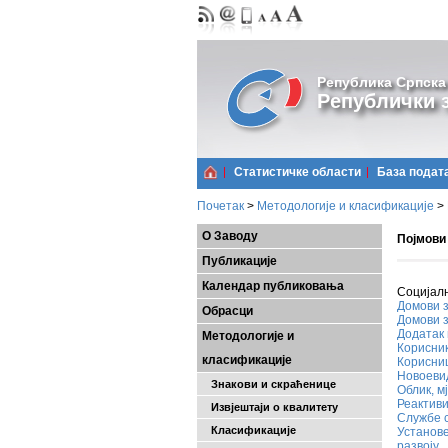
Република Српска
Републички з
Статистичке области
Базa подат
Почетак
>
Методологије и класификације
>
О Заводу
Појмови
Публикације
Календар публиковања
Социјал
Домови з
Обрасци
Домови з
Додатак 
Методологије и
Корисни
класификације
Корисни
Новоеви
Знакови и скраћенице
Облик, м
Реактив
Извјештаји о квалитету
Службе 
Класификације
Установе
развоју