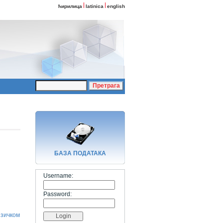
ћирилица
latinica
english
БАЗA ПОДАТАКА
Username:
Password:
изичком