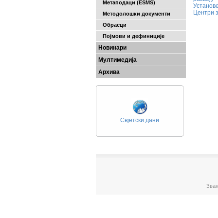
Метаподаци (ESMS)
Установе
Центри з
Методолошки документи
Обрасци
Појмови и дефиниције
Новинари
Мултимедија
Архива
Свјетски дани
Зван