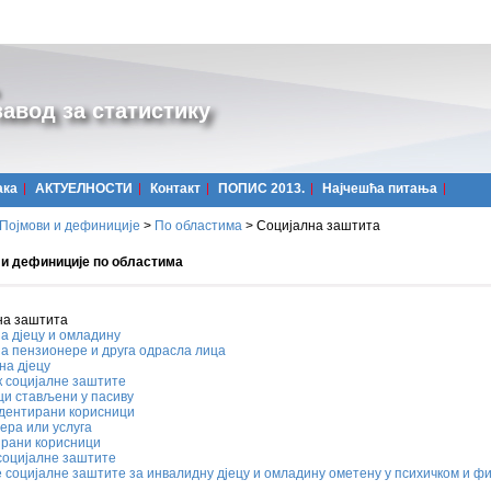
авод за статистику
ака
АКТУЕЛНОСТИ
Контакт
ПОПИС 2013.
Најчешћa питања
Појмови и дефиниције
>
По областима
>
Социјална заштита
 и дефиниције по областима
на заштита
а дјецу и омладину
а пензионере и друга одрасла лица
на дјецу
к социјалне заштите
ци стављени у пасиву
дентирани корисници
јера или услуга
ирани корисници
социјалне заштите
 социјалне заштите за инвалидну дјецу и омладину ометену у психичком и ф