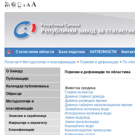
Република Српска
Републички завод за статистик
Статистичке области
Базa података
АКТУЕЛНОСТИ
Контак
Почетак
>
Методологије и класификације
>
Појмови и дефиниције
>
По обл
О Заводу
Појмови и дефиниције по областима
Публикације
Календар публиковања
Животна средина
Главни колектор
Обрасци
Дужина главног довода
Дужина разводне мреже
Методологије и
Дужина сабирне канализационе мреже
класификације
Захваћена количина воде
Испоручена количина воде
Знакови и скраћенице
Јавни водовод
Јавна канализација
Извјештаји о квалитету
Коришћене воде
Класификације
Канализациони прикључак
Комунални отпад