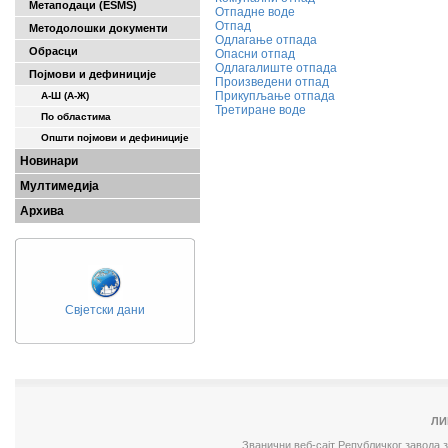
Метаподаци (ESMS)
Отпадне воде
Отпад
Методолошки документи
Одлагање отпада
Обрасци
Опасни отпад
Одлагалиште отпада
Појмови и дефиниције
Произведени отпад
Прикупљање отпада
А-Ш (A-Ж)
Третиране воде
По областима
Општи појмови и дефиниције
Новинари
Мултимедија
Архива
Свјетски дани
ЛИ
Званични веб-сајт Републичког завода 