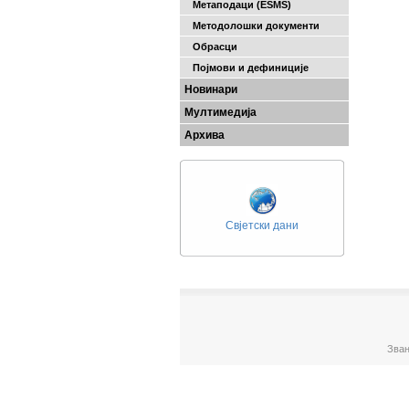
Метаподаци (ESMS)
Методолошки документи
Обрасци
Појмови и дефиниције
Новинари
Мултимедија
Архива
Свјетски дани
Зван