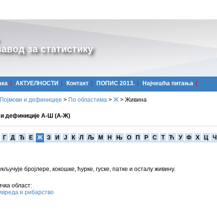
авод за статистику
ака
АКТУЕЛНОСТИ
Контакт
ПОПИС 2013.
Најчешћa питања
Појмови и дефиниције
>
По областима
>
Ж
>
Живина
 и дефиниције А-Ш (А-Ж)
Г
Д
Ђ
Е
Ж
З
И
Ј
К
Л
Љ
М
Н
Њ
О
П
Р
С
Т
Ћ
У
Ф
Х
Ц
Ч
кључује бројлере, кокошке, ћурке, гуске, патке и осталу живину.
чка област:
вреда и рибарство