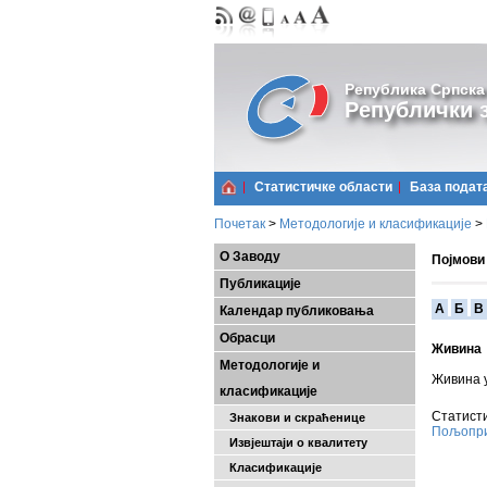
Република Српска
Републички з
Статистичке области
Базa подат
Почетак
>
Методологије и класификације
>
О Заводу
Појмови
Публикације
A
Б
В
Календар публиковања
Обрасци
Живина
Методологије и
Живина у
класификације
Статисти
Знакови и скраћенице
Пољопри
Извјештаји о квалитету
Класификације