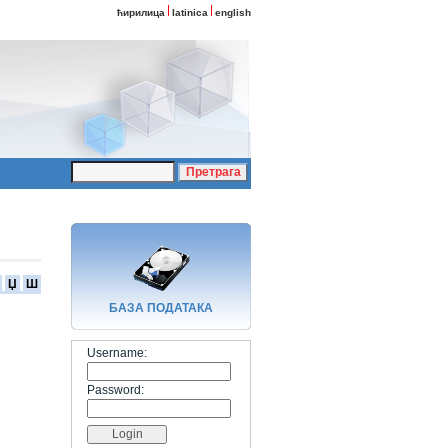
ћирилица
latinica
english
Џ
Ш
БАЗA ПОДАТАКА
Username:
Password: