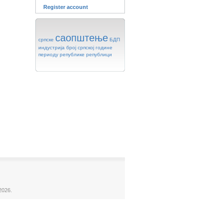
Register account
саопштење
српске
БДП
индустрија
број
српској
године
периоду
републике
републици
2026.