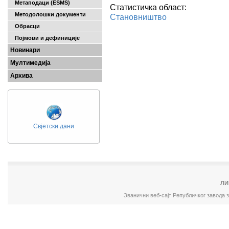
Метаподаци (ESMS)
Статистичка област:
Методолошки документи
Становништво
Обрасци
Појмови и дефиниције
Новинари
Мултимедија
Архива
Свјетски дани
ЛИ
Званични веб-сајт Републичког завода 