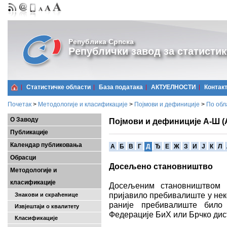
Република Српска
Републички завод за статистик
Статистичке области
Базa података
АКТУЕЛНОСТИ
Контак
Почетак
>
Методологије и класификације
>
Појмови и дефиниције
>
По обл
О Заводу
Појмови и дефиниције А-Ш (
Публикације
Календар публиковања
A
Б
В
Г
Д
Ђ
Е
Ж
З
И
Ј
К
Л
Обрасци
Досељено становништво
Методологије и
класификације
Досељеним становништвом с
пријавило пребивалиште у нек
Знакови и скраћенице
раније пребивалиште било 
Извјештаји о квалитету
Федерације БиХ или Брчко дис
Класификације