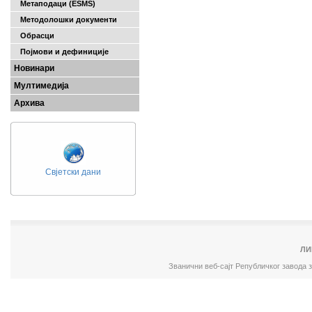
Метаподаци (ESMS)
Методолошки документи
Обрасци
Појмови и дефиниције
Новинари
Мултимедија
Архива
Свјетски дани
ЛИ
Званични веб-сајт Републичког завода 