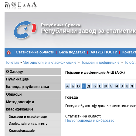
Република Српска
Републички завод за статистик
Статистичке области
Базa података
АКТУЕЛНОСТИ
Контак
Почетак
>
Методологије и класификације
>
Појмови и дефиниције
>
По обл
О Заводу
Појмови и дефиниције А-Ш (А-Ж)
Публикације
A
Б
В
Г
Д
Ђ
Е
Ж
З
И
Ј
К
Л
Календар публиковања
Обрасци
Говеда
Методологије и
Говеда обухватају домаће животиње сл
класификације
Статистичка област:
Знакови и скраћенице
Пољопривреда и рибарство
Извјештаји о квалитету
Класификације