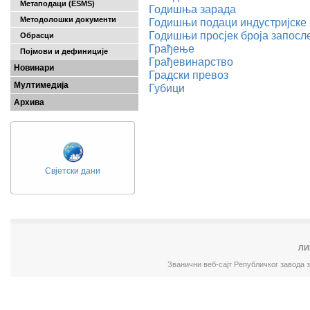
Метаподаци (ESMS)
Годишњa зарадa
Методолошки документи
Годишњи подаци индустријске
Годишњи просјек броја запосл
Обрасци
Грађење
Појмови и дефиниције
Грађевинарство
Новинари
Градски превоз
Мултимедија
Губици
Архива
Свјетски дани
ЛИ
Званични веб-сајт Републичког завода 