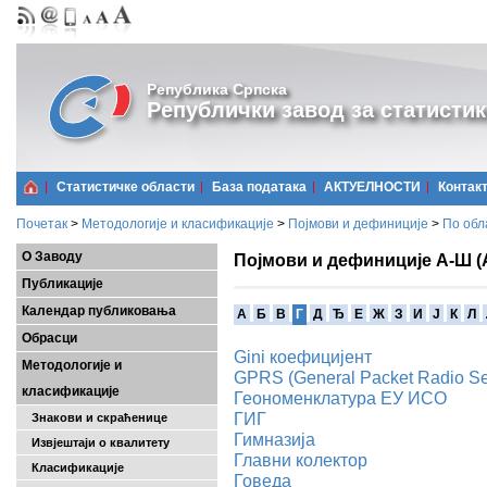
Република Српска
Републички завод за статистик
Статистичке области
Базa података
АКТУЕЛНОСТИ
Контак
Почетак
>
Методологије и класификације
>
Појмови и дефиниције
>
По обл
О Заводу
Појмови и дефиниције А-Ш (
Публикације
Календар публиковања
A
Б
В
Г
Д
Ђ
Е
Ж
З
И
Ј
К
Л
Обрасци
Gini коефицијент
Методологије и
GPRS (General Packet Radio Se
класификације
Геономенклатура ЕУ ИСО
ГИГ
Знакови и скраћенице
Гимназија
Извјештаји о квалитету
Главни колектор
Класификације
Говеда