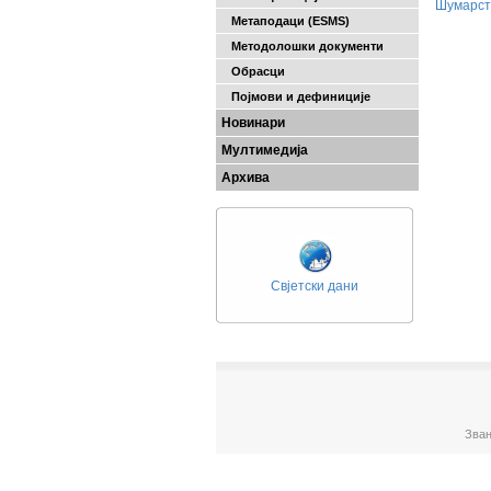
Шумарст
Метаподаци (ESMS)
Методолошки документи
Обрасци
Појмови и дефиниције
Новинари
Мултимедија
Архива
Свјетски дани
Зван