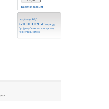
Register account
републици
БДП
саопштење
периоду
број
републике
године
српској
индустрија
српске
2026.