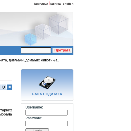
ћирилица
latinica
english
ката, дивљачи, домаћих животиња,
Џ
Ш
БАЗA ПОДАТАКА
Username:
тарних
 морала
Password: