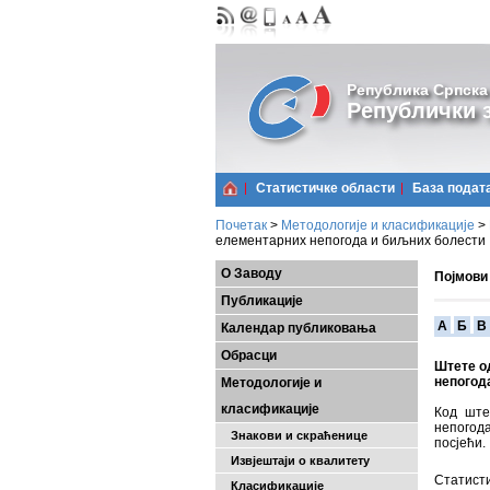
Република Српска
Републички з
Статистичке области
Базa подат
Почетак
>
Методологије и класификације
>
елементарних непогода и биљних болести
О Заводу
Појмови
Публикације
A
Б
В
Календар публиковања
Обрасци
Штете о
непогод
Методологије и
класификације
Код ште
непогода
Знакови и скраћенице
посјећи.
Извјештаји о квалитету
Статисти
Класификације