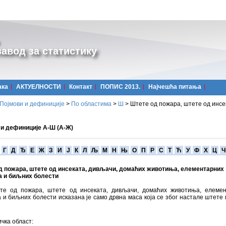
авод за статистику
ака
АКТУЕЛНОСТИ
Контакт
ПОПИС 2013.
Најчешћa питања
Појмови и дефиниције
>
По областима
>
Ш
>
Штете од пожара, штете од инсе
 и дефиниције А-Ш (А-Ж)
Г
Д
Ђ
Е
Ж
З
И
Ј
К
Л
Љ
М
Н
Њ
О
П
Р
С
Т
Ћ
У
Ф
Х
Ц
Ч
д пожара, штете од инсеката, дивљачи, домаћих животиња, елементарних
а и биљних болести
те од пожара, штете од инсеката, дивљачи, домаћих животиња, елемен
 и биљних болести исказана је само дрвна маса која се због настале штете
чка област: