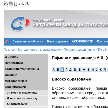
Република Српска
Републички завод за статистик
Статистичке области
Базa података
АКТУЕЛНОСТИ
Контак
Почетак
>
Методологије и класификације
>
Појмови и дефиниције
>
По обл
О Заводу
Појмови и дефиниције А-Ш (
Публикације
Календар публиковања
A
Б
В
Г
Д
Ђ
Е
Ж
З
И
Ј
К
Л
Обрасци
Високо образовање
Методологије и
класификације
Високо образовање, према
образовање након средње шко
Знакови и скраћенице
степена високог образовања.
Извјештаји о квалитету
Класификације
Према закону, високо образовањ