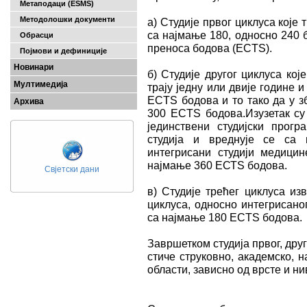
Метаподаци (ESMS)
Методолошки документи
а) Студије првог циклуса које 
са најмање 180, односно 240 
Обрасци
преноса бодова (ECTS).
Појмови и дефиниције
Новинари
б) Студије другог циклуса кој
Мултимедија
трају једну или двије године 
ECTS бодова и то тако да у з
Архива
300 ECTS бодова.Изузетак су 
јединствени студијски прогр
студија и вреднује се са
интегрисани студији медицин
најмање 360 ЕСТS бодова.
Свјетски дани
в) Студије трећег циклуса из
циклуса, односно интегрисаног
са најмање 180 ECTS бодова.
Завршетком студија првог, друг
стиче струковно, академско, 
области, зависно од врсте и н