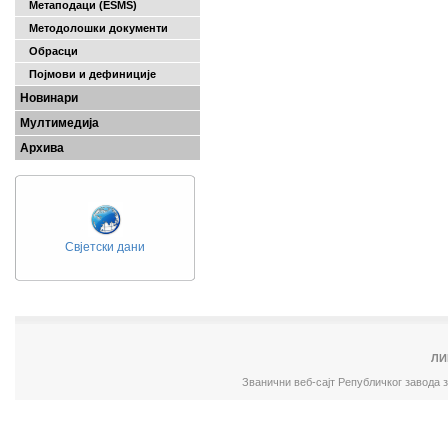
Метаподаци (ESMS)
Методолошки документи
Обрасци
Појмови и дефиниције
Новинари
Мултимедија
Архива
Свјетски дани
ЛИ
Званични веб-сајт Републичког завода 