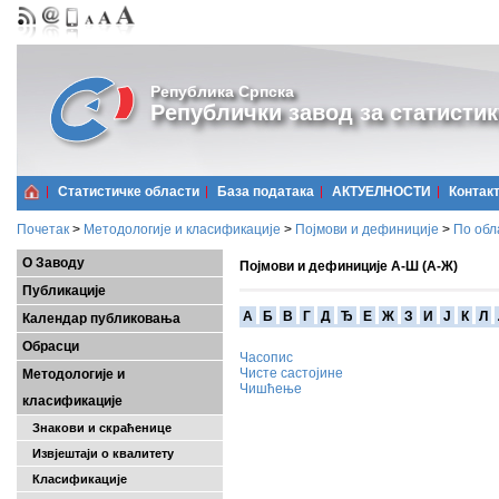
Република Српска
Републички завод за статистик
Статистичке области
Базa података
АКТУЕЛНОСТИ
Контак
Почетак
>
Методологије и класификације
>
Појмови и дефиниције
>
По обл
О Заводу
Појмови и дефиниције А-Ш (А-Ж)
Публикације
A
Б
В
Г
Д
Ђ
Е
Ж
З
И
Ј
К
Л
Календар публиковања
Обрасци
Часопис
Чисте састојине
Методологије и
Чишћење
класификације
Знакови и скраћенице
Извјештаји о квалитету
Класификације