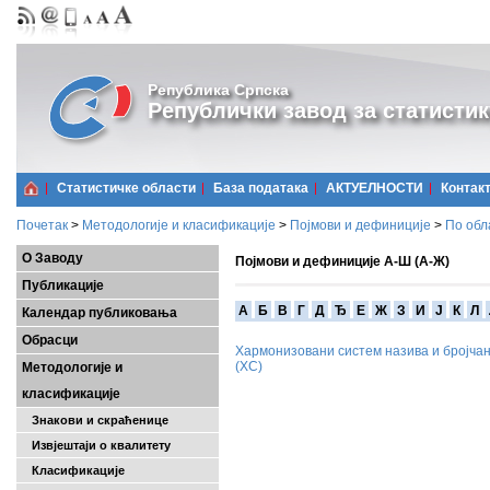
Република Српска
Републички завод за статистик
Статистичке области
Базa података
АКТУЕЛНОСТИ
Контак
Почетак
>
Методологије и класификације
>
Појмови и дефиниције
>
По обл
О Заводу
Појмови и дефиниције А-Ш (А-Ж)
Публикације
A
Б
В
Г
Д
Ђ
Е
Ж
З
И
Ј
К
Л
Календар публиковања
Обрасци
Хармонизовани систем назива и бројчан
(ХС)
Методологије и
класификације
Знакови и скраћенице
Извјештаји о квалитету
Класификације