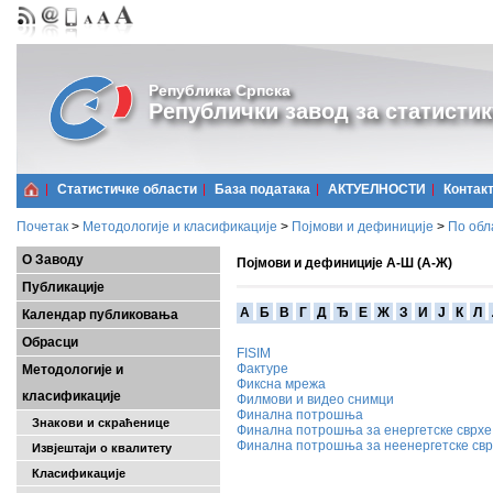
Република Српска
Републички завод за статистик
Статистичке области
Базa података
АКТУЕЛНОСТИ
Контак
Почетак
>
Методологије и класификације
>
Појмови и дефиниције
>
По обл
О Заводу
Појмови и дефиниције А-Ш (А-Ж)
Публикације
A
Б
В
Г
Д
Ђ
Е
Ж
З
И
Ј
К
Л
Календар публиковања
Обрасци
FISIM
Фактуре
Методологије и
Фиксна мрежа
класификације
Филмови и видео снимци
Финална потрошња
Знакови и скраћенице
Финална потрошња за енергетске сврхе
Финална потрошња за неенергетске св
Извјештаји о квалитету
Класификације