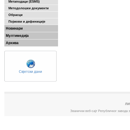
Метаподаци (ESMS)
Методолошки документи
Обрасци
Појмови и дефиниције
Новинари
Мултимедија
Архива
Свјетски дани
ЛИ
Званични веб-сајт Републичког завода 