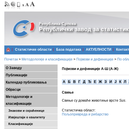
Република Српска
Републички завод за статистик
Статистичке области
Базa података
АКТУЕЛНОСТИ
Контак
Почетак
>
Методологије и класификације
>
Појмови и дефиниције
>
По обл
О Заводу
Појмови и дефиниције А-Ш (А-Ж)
Публикације
A
Б
В
Г
Д
Ђ
Е
Ж
З
И
Ј
К
Л
Календар публиковања
Обрасци
Свињe
Методологије и
Свиње су домаће животиње врсте
Sus
.
класификације
Статистичка област:
Знакови и скраћенице
Пољопривреда и рибарство
Извјештаји о квалитету
Класификације