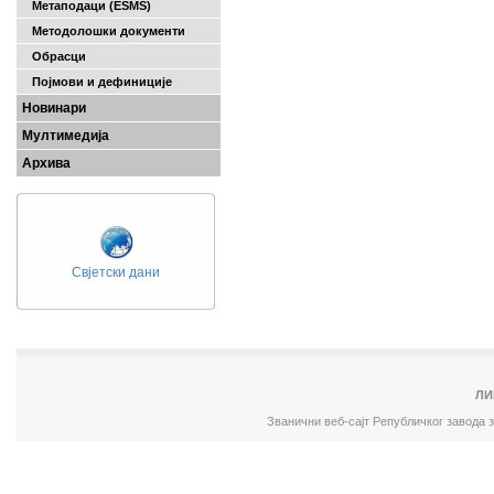
Метаподаци (ESMS)
Методолошки документи
Обрасци
Појмови и дефиниције
Новинари
Мултимедија
Архива
Свјетски дани
ЛИ
Званични веб-сајт Републичког завода 