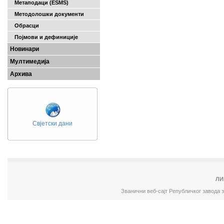
Метаподаци (ESMS)
Методолошки документи
Обрасци
Појмови и дефиниције
Новинари
Мултимедија
Архива
Свјетски дани
ЛИ
Званични веб-сајт Републичког завода 