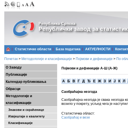
Република Српска
Републички завод за статистик
Статистичке области
Базa података
АКТУЕЛНОСТИ
Контак
Почетак
>
Методологије и класификације
>
Појмови и дефиниције
>
По обл
О Заводу
Појмови и дефиниције А-Ш (А-Ж)
Публикације
A
Б
В
Г
Д
Ђ
Е
Ж
З
И
Ј
К
Л
Календар публиковања
Обрасци
Саобраћајна незгода
Методологије и
Саобраћајна незгода је свака незгода кој
класификације
возило у покрету, усљед чега је наступи
Знакови и скраћенице
Статистичка област:
Извјештаји о квалитету
Саобраћај и везе
Класификације