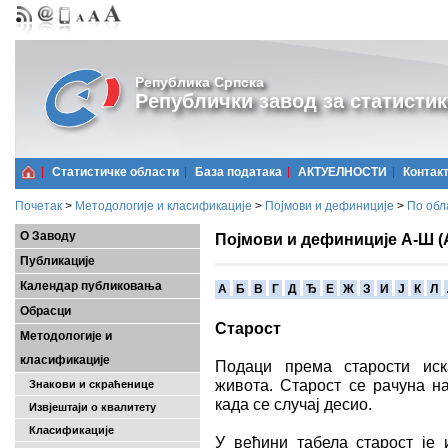
Република Српска
Републички завод за статистик
Статистичке области
Базa података
АКТУЕЛНОСТИ
Контак
Почетак
>
Методологије и класификације
>
Појмови и дефиниције
>
По обл
О Заводу
Појмови и дефиниције А-Ш (
Публикације
Календар публиковања
A
Б
В
Г
Д
Ђ
Е
Ж
З
И
Ј
К
Л
Обрасци
Старост
Методологије и
класификације
Подаци према старости иск
живота. Старост се рачуна н
Знакови и скраћенице
када се случај десио.
Извјештаји о квалитету
Класификације
У већини табела старост је 