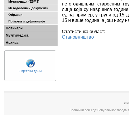
Метаподаци (ESMS)
петогодишњим старосним гру
Методолошки документи
лица која су навршила године
су, на примјер, у групи од 15 
Обрасци
15 и више година, а још нису 
Појмови и дефиниције
Новинари
Статистичка област:
Мултимедија
Становништво
Архива
Свјетски дани
ЛИ
Званични веб-сајт Републичког завода 