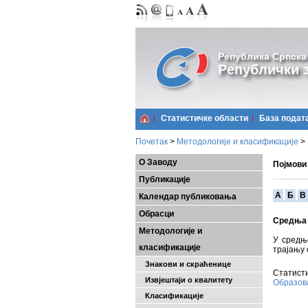
Република Српска
Републички з
Статистичке области
Базa подат
Почетак
>
Методологије и класификације
>
О Заводу
Појмови
Публикације
A
Б
В
Календар публиковања
Обрасци
Средња 
Методологије и
У средњ
класификације
трајању 
Знакови и скраћенице
Статисти
Извјештаји о квалитету
Образо
Класификације