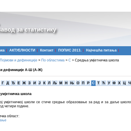
авод за статистику
ака
АКТУЕЛНОСТИ
Контакт
ПОПИС 2013.
Најчешћa питања
Појмови и дефиниције
>
По областима
>
С
>
Средња умјетничка школа
 и дефиниције А-Ш (А-Ж)
Г
Д
Ђ
Е
Ж
З
И
Ј
К
Л
Љ
М
Н
Њ
О
П
Р
С
Т
Ћ
У
Ф
Х
Ц
Ч
умјетничка школа
ој умјетничкој школи се стиче средње образовање за рад и за даље школ
од четири године.
чка област:
вање