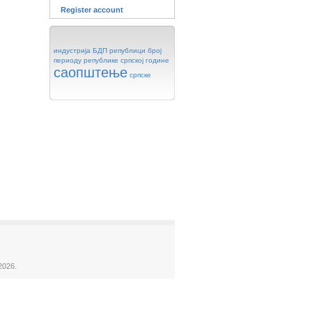
Register account
индустрија
БДП
републици
број
периоду
републике
српској
године
саопштење
српске
2026.