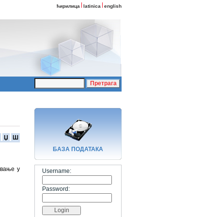
ћирилица
latinica
english
Џ
Ш
БАЗA ПОДАТАКА
овање у
Username:
Password: