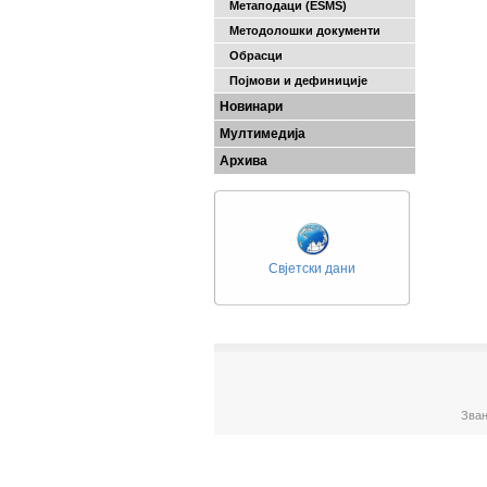
Метаподаци (ESMS)
Методолошки документи
Обрасци
Појмови и дефиниције
Новинари
Мултимедија
Архива
Свјетски дани
Зван