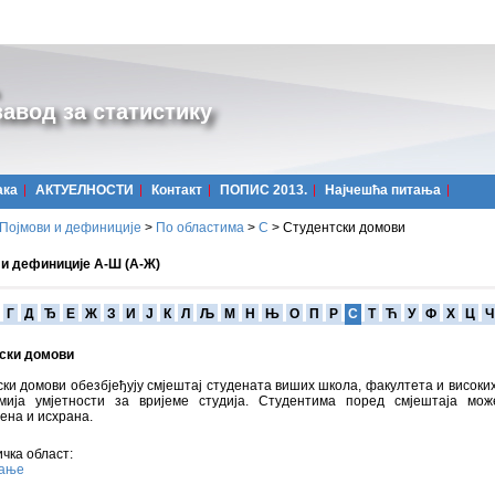
авод за статистику
ака
АКТУЕЛНОСТИ
Контакт
ПОПИС 2013.
Најчешћa питања
Појмови и дефиниције
>
По областима
>
С
>
Студентски домови
 и дефиниције А-Ш (А-Ж)
Г
Д
Ђ
Е
Ж
З
И
Ј
К
Л
Љ
М
Н
Њ
О
П
Р
С
Т
Ћ
У
Ф
Х
Ц
Ч
ски домови
ки домови обезбјеђују смјештај студената виших школа, факултета и високи
мија умјетности за вријеме студија. Студентима поред смјештаја мож
ена и исхрана.
чка област:
вање