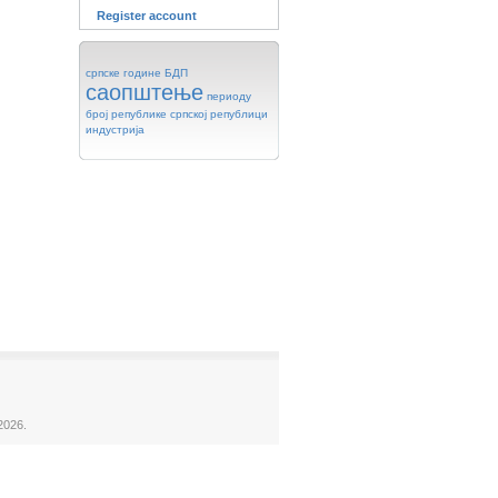
Register account
српске
године
БДП
саопштење
периоду
број
републике
српској
републици
индустрија
2026.