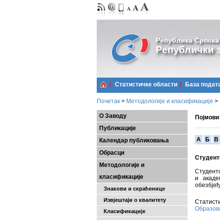
Република Српска
Републички з
Статистичке области
Базa подат
Почетак
>
Методологије и класификације
>
О Заводу
Појмови
Публикације
A
Б
В
Календар публиковања
Обрасци
Студент
Методологије и
Студентс
класификације
и акаде
обезбјеђ
Знакови и скраћенице
Извјештаји о квалитету
Статисти
Образо
Класификације