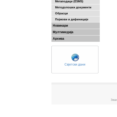
Метаподаци (ESMS)
Методолошки документи
Обрасци
Појмови и дефиниције
Новинари
Мултимедија
Архива
Свјетски дани
Зван