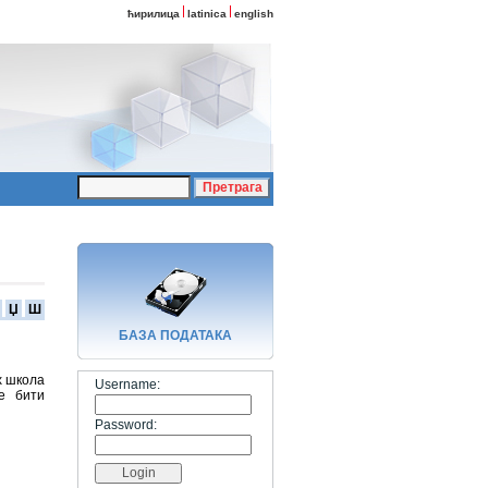
ћирилица
latinica
english
Џ
Ш
БАЗA ПОДАТАКА
х школа
Username:
е бити
Password: