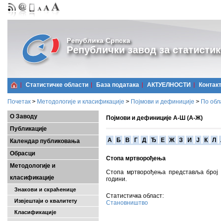
Република Српска
Републички завод за статистик
Статистичке области
Базa података
АКТУЕЛНОСТИ
Контак
Почетак
>
Методологије и класификације
>
Појмови и дефиниције
>
По обл
О Заводу
Појмови и дефиниције А-Ш (А-Ж)
Публикације
A
Б
В
Г
Д
Ђ
Е
Ж
З
И
Ј
К
Л
Календар публиковања
Обрасци
Стопа мртворођења
Методологије и
Стопа мртворођења представља број 
класификације
години.
Знакови и скраћенице
Статистичка област:
Извјештаји о квалитету
Становништво
Класификације