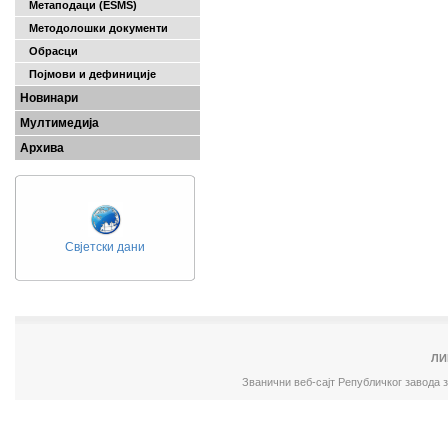
Метаподаци (ESMS)
Методолошки документи
Обрасци
Појмови и дефиниције
Новинари
Мултимедија
Архива
Свјетски дани
ЛИ
Званични веб-сајт Републичког завода 