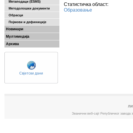
Метаподаци (ESMS)
Статистичка област:
Методолошки документи
Образовање
Обрасци
Појмови и дефиниције
Новинари
Мултимедија
Архива
Свјетски дани
ЛИ
Званични веб-сајт Републичког завода 