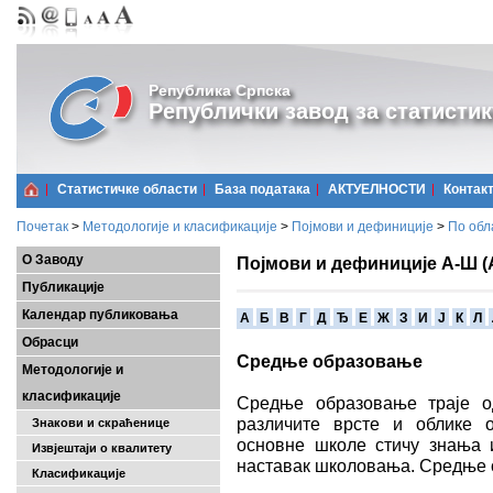
Република Српска
Републички завод за статистик
Статистичке области
Базa података
АКТУЕЛНОСТИ
Контак
Почетак
>
Методологије и класификације
>
Појмови и дефиниције
>
По обл
О Заводу
Појмови и дефиниције А-Ш (
Публикације
Календар публиковања
A
Б
В
Г
Д
Ђ
Е
Ж
З
И
Ј
К
Л
Обрасци
Средње образовање
Методологије и
класификације
Средње образовање траје о
различите врсте и облике 
Знакови и скраћенице
основне школе стичу знања 
Извјештаји о квалитету
наставак школовања. Средње 
Класификације