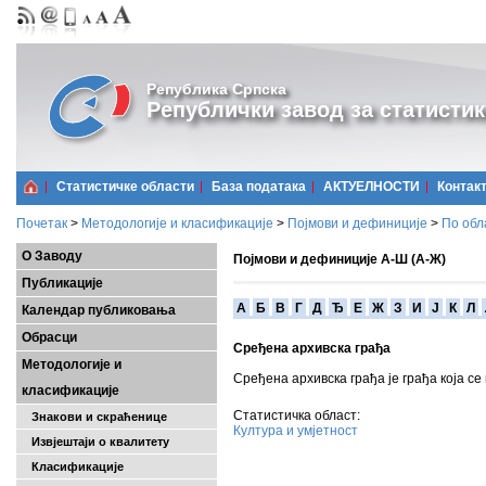
Република Српска
Републички завод за статистик
Статистичке области
Базa података
АКТУЕЛНОСТИ
Контак
Почетак
>
Методологије и класификације
>
Појмови и дефиниције
>
По обл
О Заводу
Појмови и дефиниције А-Ш (А-Ж)
Публикације
A
Б
В
Г
Д
Ђ
Е
Ж
З
И
Ј
К
Л
Календар публиковања
Обрасци
Сређена архивска грађа
Методологије и
Сређена архивска грађа је грађа која се
класификације
Статистичка област:
Знакови и скраћенице
Култура и умјетност
Извјештаји о квалитету
Класификације