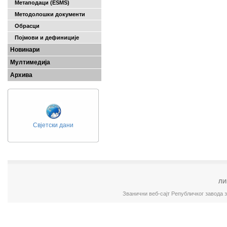
Метаподаци (ESMS)
Методолошки документи
Обрасци
Појмови и дефиниције
Новинари
Мултимедија
Архива
Свјетски дани
ЛИ
Званични веб-сајт Републичког завода 