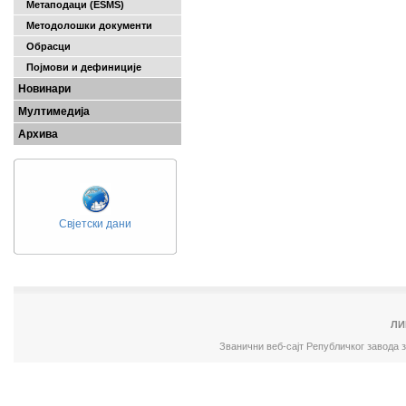
Метаподаци (ESMS)
Методолошки документи
Обрасци
Појмови и дефиниције
Новинари
Мултимедија
Архива
Свјетски дани
ЛИ
Званични веб-сајт Републичког завода 