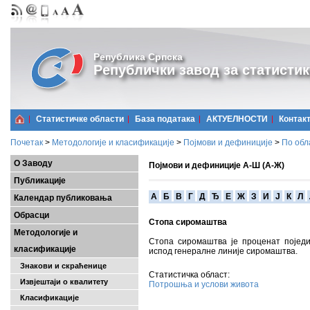
Република Српска
Републички завод за статистик
Статистичке области
Базa података
АКТУЕЛНОСТИ
Контак
Почетак
>
Методологије и класификације
>
Појмови и дефиниције
>
По обл
О Заводу
Појмови и дефиниције А-Ш (А-Ж)
Публикације
A
Б
В
Г
Д
Ђ
Е
Ж
З
И
Ј
К
Л
Календар публиковања
Обрасци
Стопа сиромаштва
Методологије и
Стопа сиромаштва je проценат појед
класификације
испод генералне линије сиромаштва.
Знакови и скраћенице
Статистичка област:
Извјештаји о квалитету
Потрошња и услови живота
Класификације