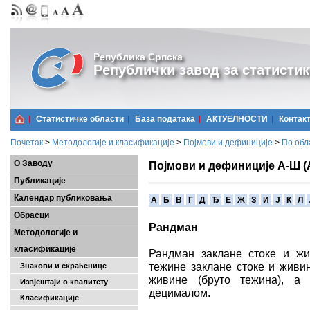
Република Српска
Републички завод за статистик
Статистичке области
Базa података
АКТУЕЛНОСТИ
Контак
Почетак
>
Методологије и класификације
>
Појмови и дефиниције
>
По обл
О Заводу
Појмови и дефиниције А-Ш (
Публикације
Календар публиковања
A
Б
В
Г
Д
Ђ
Е
Ж
З
И
Ј
К
Л
Обрасци
Рандман
Методологије и
класификације
Рандман заклане стоке и ж
тежине заклане стоке и живин
Знакови и скраћенице
живине (бруто тежина), а 
Извјештаји о квалитету
децималом.
Класификације