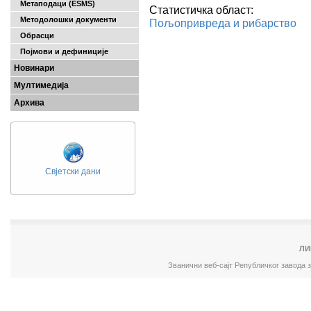
Метаподаци (ESMS)
Статистичка област:
Методолошки документи
Пољопривреда и рибарство
Обрасци
Појмови и дефиниције
Новинари
Мултимедија
Архива
Свјетски дани
ЛИ
Званични веб-сајт Републичког завода 