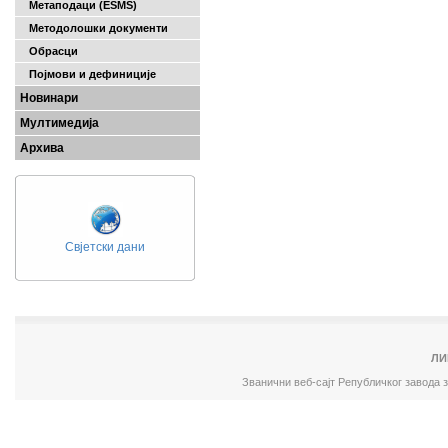
Метаподаци (ESMS)
Методолошки документи
Обрасци
Појмови и дефиниције
Новинари
Мултимедија
Архива
Свјетски дани
ЛИ
Званични веб-сајт Републичког завода 