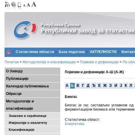
Република Српска
Републички завод за статистик
Статистичке области
Базa података
АКТУЕЛНОСТИ
Контак
Почетак
>
Методологије и класификације
>
Појмови и дефиниције
>
По обл
О Заводу
Појмови и дефиниције А-Ш (А-Ж)
Публикације
A
Б
В
Г
Д
Ђ
Е
Ж
З
И
Ј
К
Л
Календар публиковања
Обрасци
Биогас
Методологије и
Биогас је гас састављен углавном о
класификације
ферментацијом биомасе или термичким
Знакови и скраћенице
Статистичка област:
Извјештаји о квалитету
Енергетика
Класификације