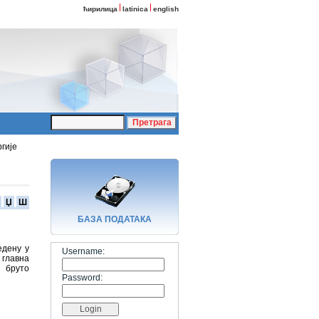
ћирилица
latinica
english
гије
Џ
Ш
БАЗA ПОДАТАКА
едену у
Username:
 главна
 бруто
Password: