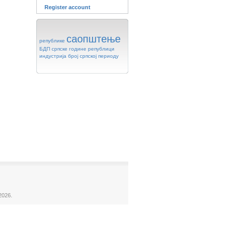
Register account
саопштење
републике
БДП
српске
године
републици
индустрија
број
српској
периоду
2026.