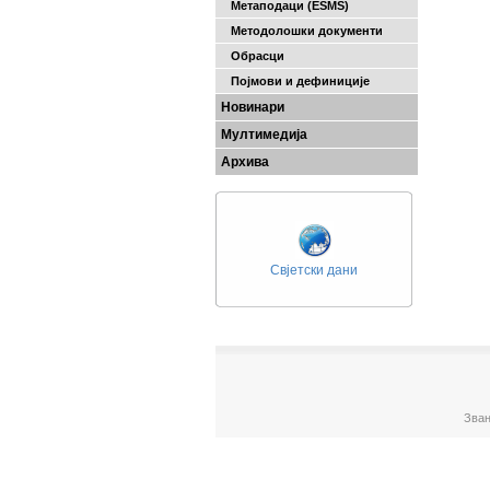
Метаподаци (ESMS)
Методолошки документи
Обрасци
Појмови и дефиниције
Новинари
Мултимедија
Архива
Свјетски дани
Зван