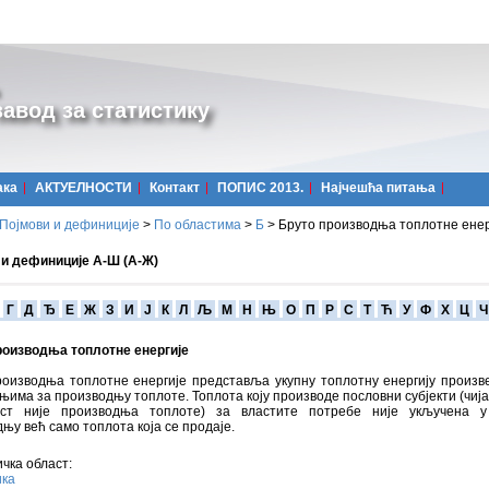
авод за статистику
ака
АКТУЕЛНОСТИ
Контакт
ПОПИС 2013.
Најчешћa питања
Појмови и дефиниције
>
По областима
>
Б
>
Бруто производња топлотне енер
 и дефиниције А-Ш (А-Ж)
Г
Д
Ђ
Е
Ж
З
И
Ј
К
Л
Љ
М
Н
Њ
О
П
Р
С
Т
Ћ
У
Ф
Х
Ц
Ч
роизводња топлотне енергије
роизводња топлотне енергије представља укупну топлотну енергију произв
њима за производњу топлоте. Топлота коју производе пословни субјекти (чија
ост није производња топлоте) за властите потребе није укључена у
њу већ само топлота која се продаје.
чка област:
ика