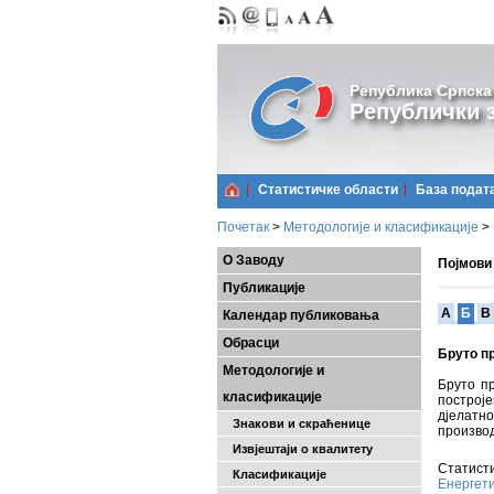
Република Српска
Републички з
Статистичке области
Базa подат
Почетак
>
Методологије и класификације
>
О Заводу
Појмови
Публикације
A
Б
В
Календар публиковања
Обрасци
Бруто п
Методологије и
Бруто п
класификације
построје
дјелатн
Знакови и скраћенице
производ
Извјештаји о квалитету
Статисти
Класификације
Енергет