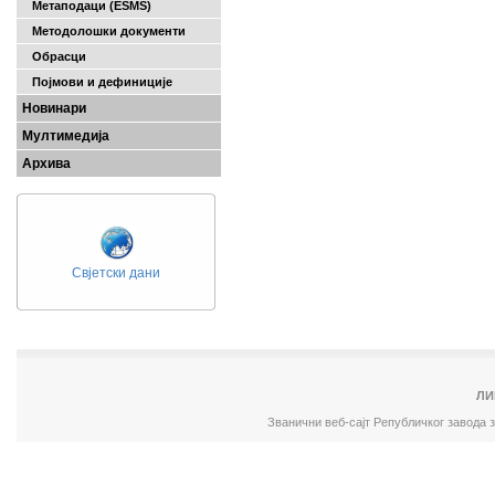
Метаподаци (ESMS)
Методолошки документи
Обрасци
Појмови и дефиниције
Новинари
Мултимедија
Архива
Свјетски дани
ЛИ
Званични веб-сајт Републичког завода 