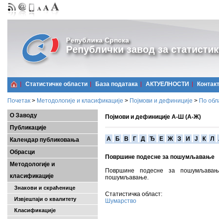
Република Српска
Републички завод за статистик
Статистичке области
Базa података
АКТУЕЛНОСТИ
Контак
Почетак
>
Методологије и класификације
>
Појмови и дефиниције
>
По обл
О Заводу
Појмови и дефиниције А-Ш (А-Ж)
Публикације
A
Б
В
Г
Д
Ђ
Е
Ж
З
И
Ј
К
Л
Календар публиковања
Обрасци
Површине подесне за пошумљавање
Методологије и
Површине подесне за пошумљава
класификације
пошумљавање.
Знакови и скраћенице
Статистичка област:
Извјештаји о квалитету
Шумарство
Класификације