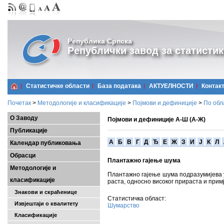
Република Српска
Републички завод за статистик
Статистичке области
Базa података
АКТУЕЛНОСТИ
Контак
Почетак
>
Методологије и класификације
>
Појмови и дефиниције
>
По обл
О Заводу
Појмови и дефиниције А-Ш (А-Ж)
Публикације
A
Б
В
Г
Д
Ђ
Е
Ж
З
И
Ј
К
Л
Календар публиковања
Обрасци
Плантажно гајење шума
Методологије и
Плантажно гајење шума подразумијева у
класификације
раста, односно високог прираста и прим
Знакови и скраћенице
Статистичка област:
Извјештаји о квалитету
Шумарство
Класификације