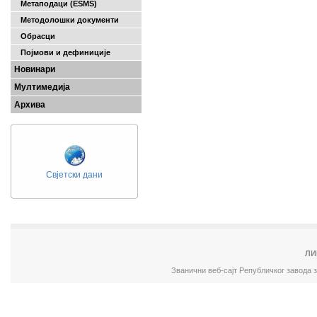
Метаподаци (ESMS)
Методолошки документи
Обрасци
Појмови и дефиниције
Новинари
Мултимедија
Архива
Свјетски дани
ЛИ
Званични веб-сајт Републичког завода 