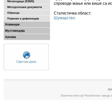
Метаподаци (ESMS)
спроводе мање или више са и
Методолошки документи
Статистичка област:
Обрасци
Шумарство
Појмови и дефиниције
Новинари
Мултимедија
Архива
Свјетски дани
ЛИ
Званични веб-сајт Републичког завода 