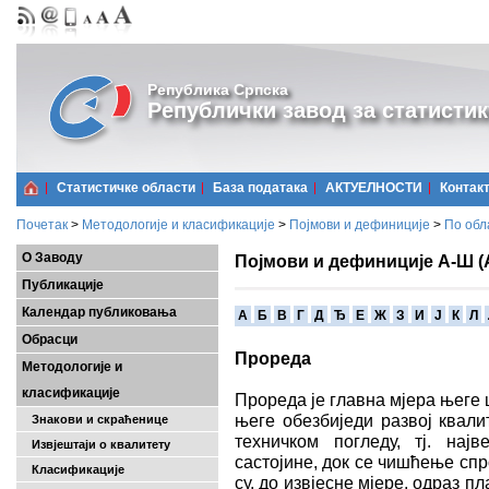
Република Српска
Републички завод за статистик
Статистичке области
Базa података
АКТУЕЛНОСТИ
Контак
Почетак
>
Методологије и класификације
>
Појмови и дефиниције
>
По обл
О Заводу
Појмови и дефиниције А-Ш (
Публикације
Календар публиковања
A
Б
В
Г
Д
Ђ
Е
Ж
З
И
Ј
К
Л
Обрасци
Прореда
Методологије и
класификације
Прореда је главна мјера његе 
његе обезбиједи развој квали
Знакови и скраћенице
техничком погледу, тј. на
Извјештаји о квалитету
састојине, док се чишћење сп
Класификације
су, до извјесне мјере, одраз 