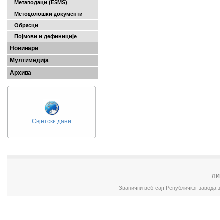
Метаподаци (ESMS)
Методолошки документи
Обрасци
Појмови и дефиниције
Новинари
Мултимедија
Архива
Свјетски дани
ЛИ
Званични веб-сајт Републичког завода 