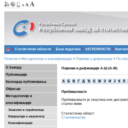
Република Српска
Републички завод за статистик
Статистичке области
Базa података
АКТУЕЛНОСТИ
Контак
Почетак
>
Методологије и класификације
>
Појмови и дефиниције
>
По обл
О Заводу
Појмови и дефиниције А-Ш (А-Ж)
Публикације
A
Б
В
Г
Д
Ђ
Е
Ж
З
И
Ј
К
Л
Календар публиковања
Обрасци
Пребивалиште
Методологије и
Пребивалиште је општина или дистрикт
класификације
стално живи.
Знакови и скраћенице
Статистичка област:
Извјештаји о квалитету
Становништво
Класификације