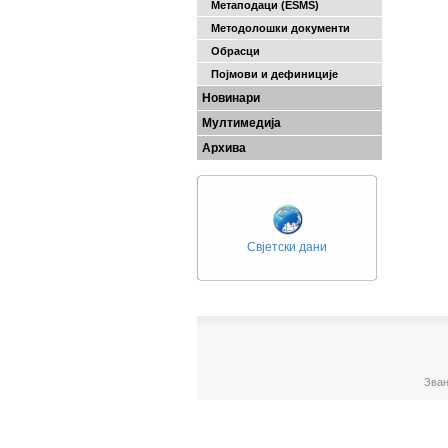
Метаподаци (ESMS)
Методолошки документи
Обрасци
Појмови и дефиниције
Новинари
Мултимедија
Архива
Свјетски дани
Зван