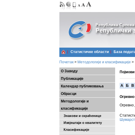
Република Српска
Републички з
Статистичке области
Базa подат
Почетак
>
Методологије и класификације
>
О Заводу
Појмови
Публикације
A
Б
В
Календар публиковања
Обрасци
Огревно
Методологије и
Огревно 
класификације
Статисти
Знакови и скраћенице
Шумарст
Извјештаји о квалитету
Класификације