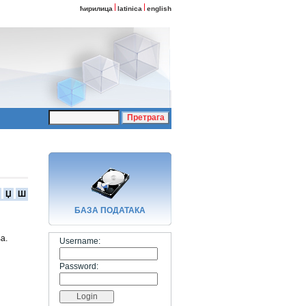
ћирилица
latinica
english
Џ
Ш
БАЗA ПОДАТАКА
а.
Username:
Password: