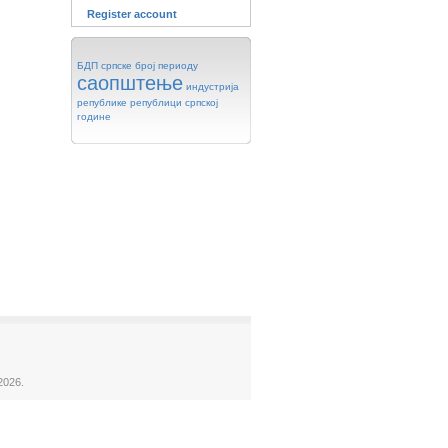
Register account
БДП
српске
број
периоду
саопштење
индустрија
републике
републици
српској
године
2026.