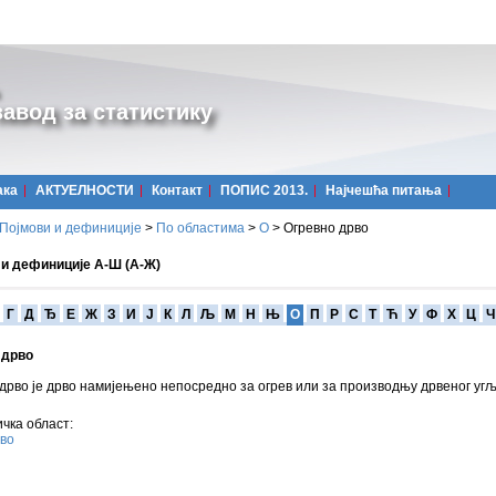
авод за статистику
ака
АКТУЕЛНОСТИ
Контакт
ПОПИС 2013.
Најчешћa питања
Појмови и дефиниције
>
По областима
>
О
>
Огревно дрво
 и дефиниције А-Ш (А-Ж)
Г
Д
Ђ
Е
Ж
З
И
Ј
К
Л
Љ
М
Н
Њ
О
П
Р
С
Т
Ћ
У
Ф
Х
Ц
Ч
 дрво
дрво је дрво намијењено непосредно за огрев или за производњу дрвеног угљ
чка област:
во