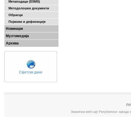
Метаподаци (ESMS)
Методолошки документи
Обрасци
Појмови и дефиниције
Новинари
Мултимедија
Архива
Свјетски дани
ЛИ
Званични веб-сајт Републичког завода 