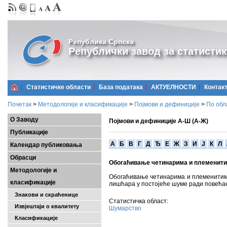
Република Српска
Републички завод за статистик
Статистичке области
Базa података
АКТУЕЛНОСТИ
Контак
Почетак
>
Методологије и класификације
>
Појмови и дефиниције
>
По обл
О Заводу
Појмови и дефиниције А-Ш (А-Ж)
Публикације
A
Б
В
Г
Д
Ђ
Е
Ж
З
И
Ј
К
Л
Календар публиковања
Обрасци
Обогаћивање четинарима и племенит
Методологије и
Обогаћивање четинарима и племенити
класификације
лишћара у постојеће шуме ради повећањ
Знакови и скраћенице
Статистичка област:
Извјештаји о квалитету
Шумарство
Класификације