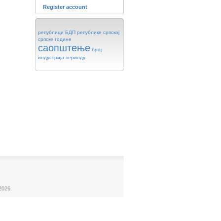
Register account
републици
БДП
републике
српској
српске
године
саопштење
број
индустрија
периоду
2026.