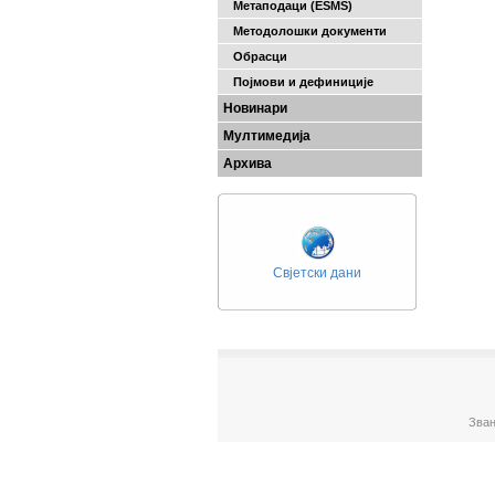
Метаподаци (ESMS)
Методолошки документи
Обрасци
Појмови и дефиниције
Новинари
Мултимедија
Архива
Свјетски дани
Зван