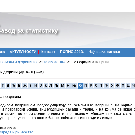
авод за статистику
ака
АКТУЕЛНОСТИ
Контакт
ПОПИС 2013.
Најчешћa питања
Појмови и дефиниције
>
По областима
>
О
>
Обрадива површина
 и дефиниције А-Ш (А-Ж)
Г
Д
Ђ
Е
Ж
З
И
Ј
К
Л
Љ
М
Н
Њ
О
П
Р
С
Т
Ћ
У
Ф
Х
Ц
Ч
а површина
адивом површином подразумијевају се земљишне површине на којима с
 и повртарски усјеви, вишегодишњи засади и траве, и на којима се врше 
 и други пољопривредни радови и, по правилу, убирају приноси сваке 
 површину чине оранице и баште, воћњаци, виногради и ливаде.
чка област:
вреда и рибарство