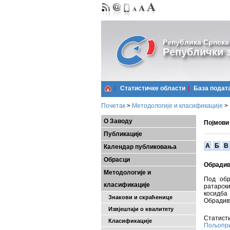
Република Српска
Републички з
Статистичке области
Базa подат
Почетак
>
Методологије и класификације
>
О Заводу
Појмови
Публикације
A
Б
В
Календар публиковања
Обрасци
Обрадив
Методологије и
Под обр
класификације
ратарски
косидба
Знакови и скраћенице
Обрадиву
Извјештаји о квалитету
Статисти
Класификације
Пољопри