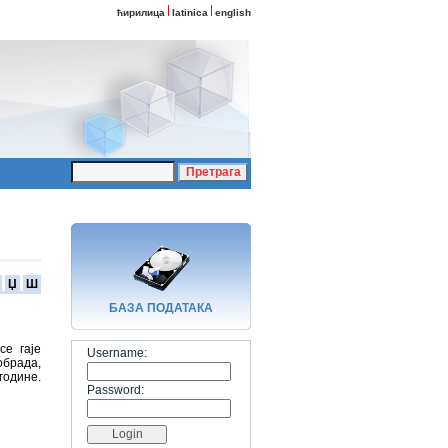
ћирилица
latinica
english
Џ
Ш
БАЗA ПОДАТАКА
е гаје
Username:
обрада,
године.
Password: