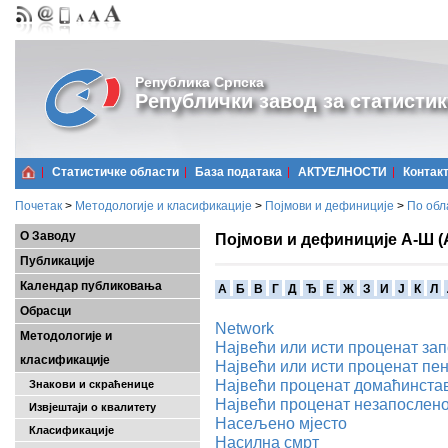
Република Српска
Републички завод за статистик
Статистичке области
Базa података
АКТУЕЛНОСТИ
Контак
Почетак
>
Методологије и класификације
>
Појмови и дефиниције
>
По обл
О Заводу
Појмови и дефиниције А-Ш (
Публикације
Календар публиковања
A
Б
В
Г
Д
Ђ
Е
Ж
З
И
Ј
К
Л
Обрасци
Network
Методологије и
Највећи или исти проценат за
класификације
Највећи или исти проценат пе
Највећи проценат домаћинстав
Знакови и скраћенице
Највећи проценат незапослен
Извјештаји о квалитету
Насељено мјесто
Класификације
Насилна смрт