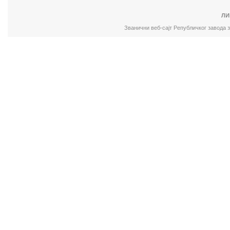
ЛИ
Званични веб-сајт Републичког завода 