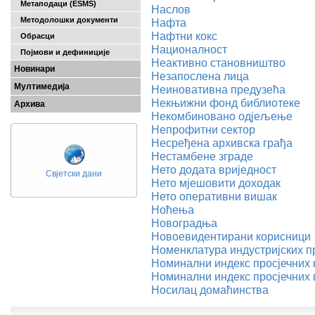
Метаподаци (ESMS)
Наслов
Методолошки документи
Нафта
Нафтни кокс
Обрасци
Националност
Појмови и дефиниције
Неактивно становништво
Новинари
Незапослена лица
Мултимедија
Неиновативна предузећа
Некњижни фонд библиотеке
Архива
Некомбиновано одјељење
Непрофитни сектор
Несређена архивска грађа
Нестамбене зграде
Нето додата вриједност
Свјетски дани
Нето мјешовити доходак
Нето оперативни вишак
Ноћења
Новоградња
Новоевидентирани корисници
Номенклатура индустријских п
Номинални индекс просјечних 
Номинални индекс просјечних
Носилац домаћинства