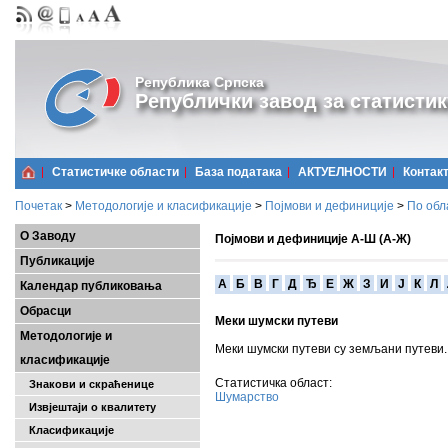
Република Српска
Републички завод за статистик
Статистичке области
Базa података
АКТУЕЛНОСТИ
Контак
Почетак
>
Методологије и класификације
>
Појмови и дефиниције
>
По обл
О Заводу
Појмови и дефиниције А-Ш (А-Ж)
Публикације
A
Б
В
Г
Д
Ђ
Е
Ж
З
И
Ј
К
Л
Календар публиковања
Обрасци
Меки шумски путеви
Методологије и
Меки шумски путеви су земљани путеви.
класификације
Статистичка област:
Знакови и скраћенице
Шумарство
Извјештаји о квалитету
Класификације