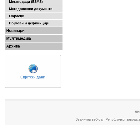
Метаподаци (ESMS)
Методолошки документи
Обрасци
Појмови и дефиниције
Новинари
Мултимедија
Архива
Свјетски дани
ЛИ
Званични веб-сајт Републичког завода 