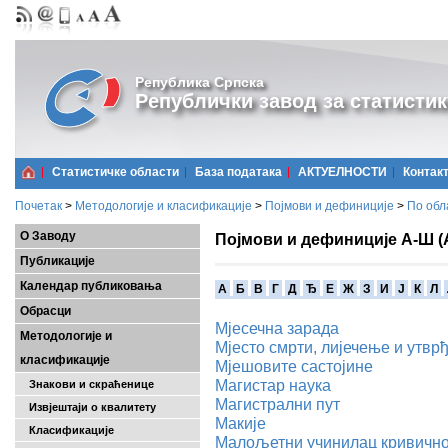
Република Српска
Републички завод за статистик
Статистичке области
Базa података
АКТУЕЛНОСТИ
Контак
Почетак
>
Методологије и класификације
>
Појмови и дефиниције
>
По обл
О Заводу
Појмови и дефиниције А-Ш (
Публикације
Календар публиковања
A
Б
В
Г
Д
Ђ
Е
Ж
З
И
Ј
К
Л
Обрасци
Мјесечна зарада
Методологије и
Мјесто смрти, лијечење и утв
класификације
Мјешовите састојине
Магистар наука
Знакови и скраћенице
Магистрални пут
Извјештаји о квалитету
Макије
Класификације
Малољетни учинилац кривично