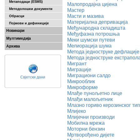
Метаподаци (ESMS)
Малопродајна цијена
Методолошки документи
Мастер
Масти и мазива
Обрасци
Материјална депривација
Појмови и дефиниције
Међународна складишта
Новинари
Међуфазна потрошња
Мултимедија
Меки шумски путеви
Мелиорација шума
Архива
Методa једноструке дефлације
Метода једноструке екстрапол
Мигрант
Миграције
Миграциони салдо
Свјетски дани
Микрооблик
Микроформе
Млађе пунољетно лице
Млађи малољетник
Млазно гориво керозинског ти
Млијеко
Млијечни производи
Мобилна мрежа
Моторни бензин
Мртворођено дијете