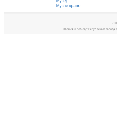
Музеј
Музне краве
ЛИ
Званични веб-сајт Републичког завода 