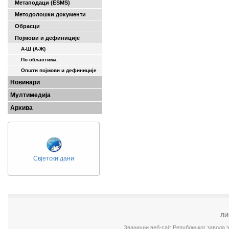
Метаподаци (ESMS)
Методолошки документи
Обрасци
Појмови и дефиниције
А-Ш (A-Ж)
По областима
Општи појмови и дефиниције
Новинари
Мултимедија
Архива
Свјетски дани
ЛИ
Званични веб-сајт Републичког завода 