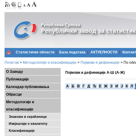
Република Српска
Републички завод за статистик
Статистичке области
Базa података
АКТУЕЛНОСТИ
Контак
Почетак
>
Методологије и класификације
>
Појмови и дефиниције
>
По обл
О Заводу
Појмови и дефиниције А-Ш (А-Ж)
Публикације
A
Б
В
Г
Д
Ђ
Е
Ж
З
И
Ј
К
Л
Календар публиковања
Обрасци
Методологије и
класификације
Знакови и скраћенице
Извјештаји о квалитету
Класификације