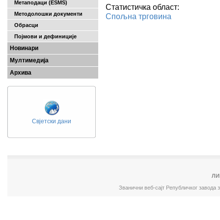
Метаподаци (ESMS)
Статистичка област:
Методолошки документи
Спољна трговина
Обрасци
Појмови и дефиниције
Новинари
Мултимедија
Архива
Свјетски дани
ЛИ
Званични веб-сајт Републичког завода 