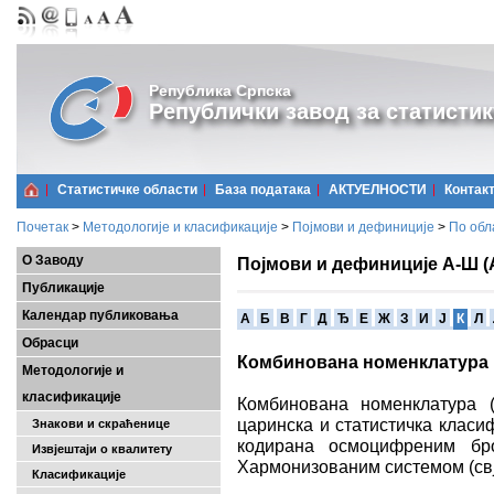
Република Српска
Републички завод за статистик
Статистичке области
Базa података
АКТУЕЛНОСТИ
Контак
Почетак
>
Методологије и класификације
>
Појмови и дефиниције
>
По обл
О Заводу
Појмови и дефиниције А-Ш (
Публикације
Календар публиковања
A
Б
В
Г
Д
Ђ
Е
Ж
З
И
Ј
К
Л
Обрасци
Комбинована номенклатура
Методологије и
класификације
Комбинована номенклатура 
царинска и статистичка класи
Знакови и скраћенице
кодирана осмоцифреним бр
Извјештаји о квалитету
Хармонизованим системом (свј
Класификације