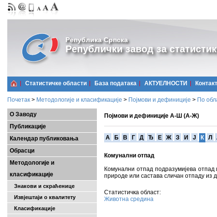
Република Српска
Републички завод за статистик
Статистичке области
Базa података
АКТУЕЛНОСТИ
Контак
Почетак
>
Методологије и класификације
>
Појмови и дефиниције
>
По обл
О Заводу
Појмови и дефиниције А-Ш (А-Ж)
Публикације
A
Б
В
Г
Д
Ђ
Е
Ж
З
И
Ј
К
Л
Календар публиковања
Обрасци
Комунални отпад
Методологије и
Комунални отпад подразумијева отпад из
класификације
природе или састава сличан отпаду из 
Знакови и скраћенице
Статистичка област:
Извјештаји о квалитету
Животна средина
Класификације