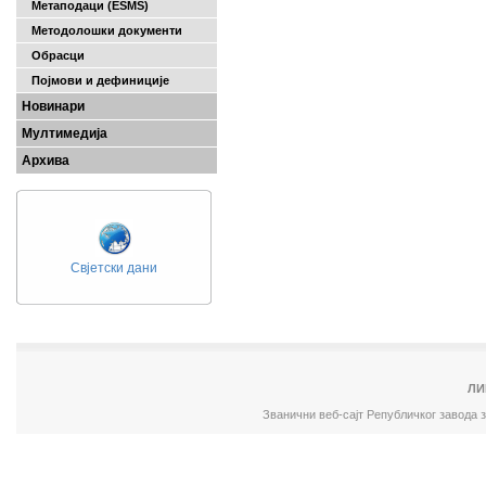
Метаподаци (ESMS)
Методолошки документи
Обрасци
Појмови и дефиниције
Новинари
Мултимедија
Архива
Свјетски дани
ЛИ
Званични веб-сајт Републичког завода 