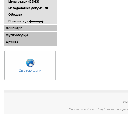
Метаподаци (ESMS)
Методолошки документи
Обрасци
Појмови и дефиниције
Новинари
Мултимедија
Архива
Свјетски дани
ЛИ
Званични веб-сајт Републичког завода 