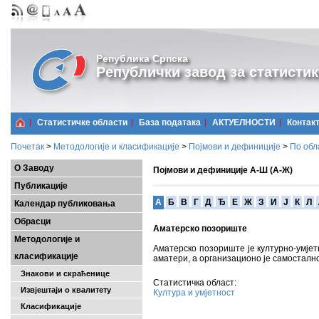
Република Српска
Републички завод за статистик
Статистичке области
Базa података
АКТУЕЛНОСТИ
Контак
Почетак
>
Методологије и класификације
>
Појмови и дефиниције
>
По обл
О Заводу
Појмови и дефиниције А-Ш (А-Ж)
Публикације
A
Б
В
Г
Д
Ђ
Е
Ж
З
И
Ј
К
Л
Календар публиковања
Обрасци
Аматерско позориште
Методологије и
Аматерско позориште је културно-умјет
класификације
аматери, а организационо је самостално
Знакови и скраћенице
Статистичка област:
Извјештаји о квалитету
Култура и умјетност
Класификације