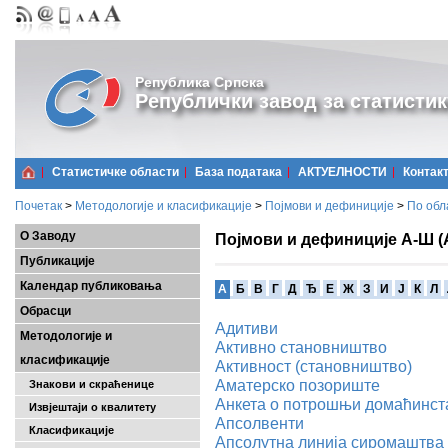
Република Српска
Републички завод за статистик
Статистичке области
Базa података
АКТУЕЛНОСТИ
Контак
Почетак
>
Методологије и класификације
>
Појмови и дефиниције
>
По обл
О Заводу
Појмови и дефиниције А-Ш (
Публикације
Календар публиковања
A
Б
В
Г
Д
Ђ
Е
Ж
З
И
Ј
К
Л
Обрасци
Адитиви
Методологије и
Активно становништво
класификације
Активност (становништво)
Аматерско позориште
Знакови и скраћенице
Анкета о потрошњи домаћинст
Извјештаји о квалитету
Апсолвенти
Класификације
Апсолутна линија сиромаштва