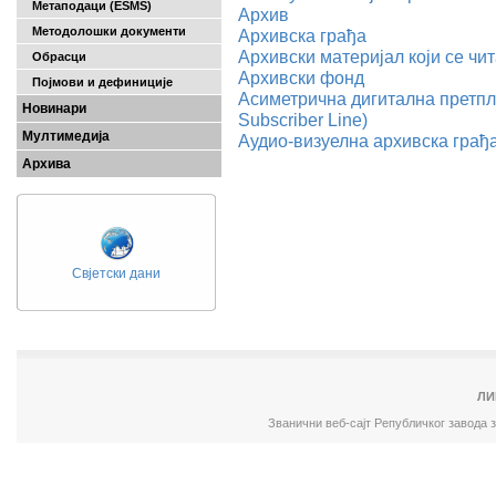
Метаподаци (ESMS)
Архив
Методолошки документи
Архивска грађа
Архивски материјал који се ч
Обрасци
Архивски фонд
Појмови и дефиниције
Асиметрична дигитална претпла
Новинари
Subscriber Line)
Мултимедија
Аудио-визуелна архивска грађ
Архива
Свјетски дани
ЛИ
Званични веб-сајт Републичког завода 